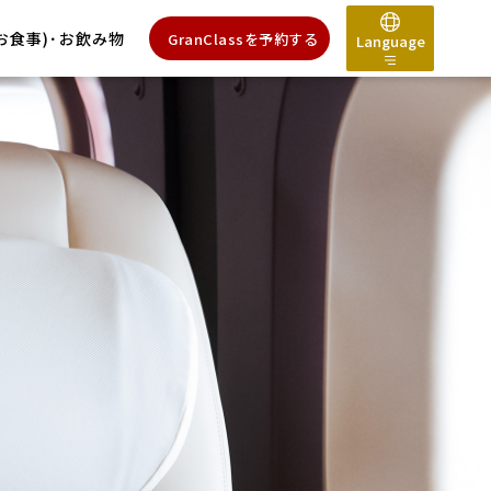
予約は簡単
3ステップ
お食事)･お飲み物
GranClassを予約する
Language
日本語
English
한국어
简体中文
繁體中文