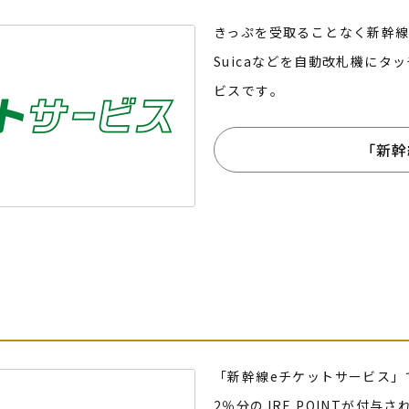
きっぷを受取ることなく新幹線
Suicaなどを自動改札機に
ビスです｡
｢新
「新幹線eチケットサービス」
2％分のJRE POINTが付