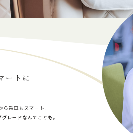
マートに
。
から乗車もスマート。
ップグレードなんてことも。