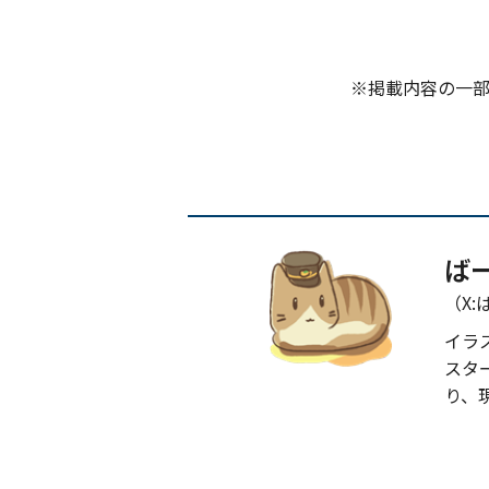
※掲載内容の一
ば
（X:
イラ
スタ
り、