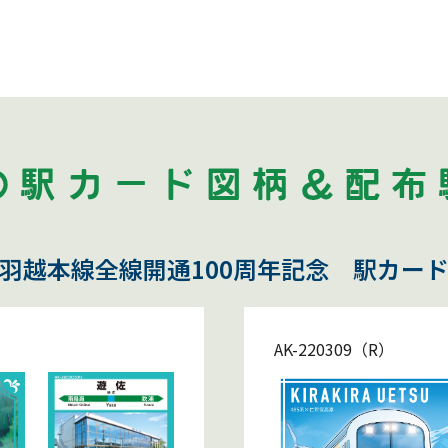
羽越本線全線開通100周年記念 駅カー
AK-220309（R）