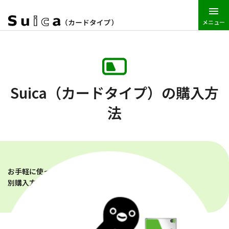
メニュー
JR東日本トップ
Suica
Suica（カードタイプ）
Suica（カ
Suica（カードタイプ）の購入方
法
お手軽に使っていただくために。
Suicaの種類
別購入方法を紹介します。