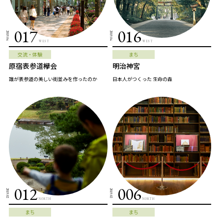
017
016
2019.04
2019.04
WEST
WEST
交流・体験
まち
原宿表参道欅会
明治神宮
誰が表参道の美しい街並みを作ったのか
日本人がつくった 生命の森
012
006
2019.02
2019.02
NORTH
NORTH
まち
まち