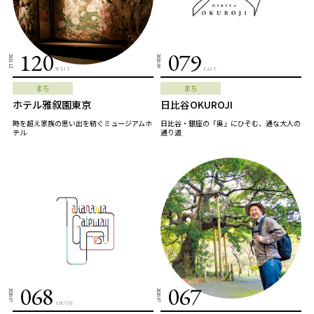
120
079
2021.12
2020.09
WEST
EAST
まち
まち
ホテル雅叙園東京
日比谷OKUROJI
時を超え家族の思い出を紡ぐミュージアムホ
日比谷・銀座の「奥」にひそむ、通な大人の
テル
通り道
068
067
2020.07
2020.07
SOUTH