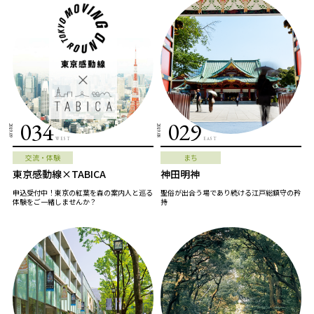
034
029
2019.09
2019.08
WEST
EAST
交流・体験
まち
東京感動線×TABICA
神田明神
申込受付中！東京の紅葉を森の案内人と巡る
聖俗が出合う場であり続ける江戸総鎮守の矜
体験をご一緒しませんか？
持