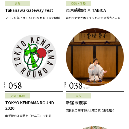
まち
交流・体験
Takanawa Gateway Fest
東京感動線 × TABICA
２０２０年７月１４日～９月６日まで開催
森の生命力が教えてくれる街の過去と未来
058
038
2020.05
2019.11
WEST
交流・体験
まち
TOKYO KENDAMA ROUND
新宿 末廣亭
2020
次世代の真打ちは土曜の夜に腕を磨く
山手線の３０駅を「けん玉」で彩る