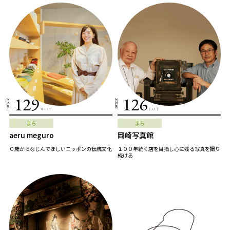
129
126
2022.03
2022.02
WEST
EAST
まち
まち
aeru meguro
岡崎写真館
０歳からなじんでほしいニッポンの伝統文化
１００年続く店を目指し心に残る写真を撮り
続ける