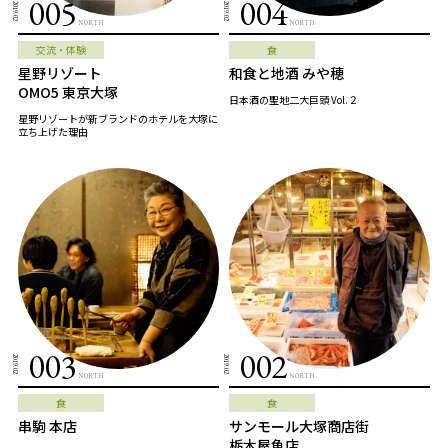
005
004
2019.02
2019.02
NORTH
NORTH
交流・体験
食
星野リゾート
和食と地酒 みや穂
OMO5 東京大塚
日本酒の聖地二大巨頭 Vol.２
星野リゾートが新ブランドのホテルを大塚に
立ち上げた理由
003
002
2019.02
2019.02
NORTH
NORTH
食
食
串駒 本店
サンモール大塚商店街
栃木屋魚店