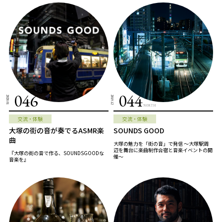
046
044
2020.01
2019.12
NORTH
交流・体験
交流・体験
大塚の街の音が奏でるASMR楽
SOUNDS GOOD
曲
大塚の魅力を「街の音」で発信 ～大塚駅周
辺を舞台に楽曲制作合宿と音楽イベントの開
『大塚の街の音で作る、SOUNDSGOODな
催～
音楽を』