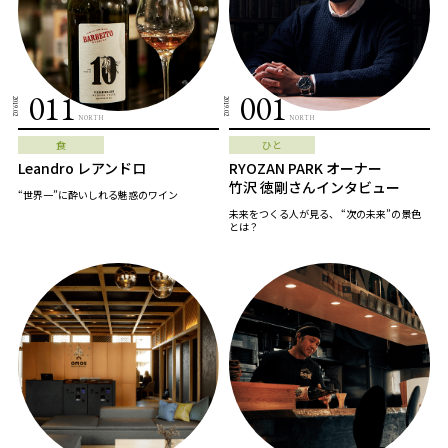
011
001
2019.02
2019.02
NORTH
NORTH
食
ひと
Leandro レアンドロ
RYOZAN PARK オーナー
竹沢 徳剛さんインタビュー
“世界一”に酔いしれる魅惑のワイン
未来をつくる人が見る、 “次の未来”の景色
とは？