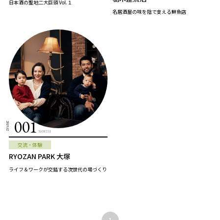
日本酒の聖地二大巨頭 Vol.１
名居酒屋の味を陰で支える鮮魚店
001
2019.02
NORTH
交流・体験
RYOZAN PARK 大塚
ライフ＆ワークが交錯する次世代の場づくり