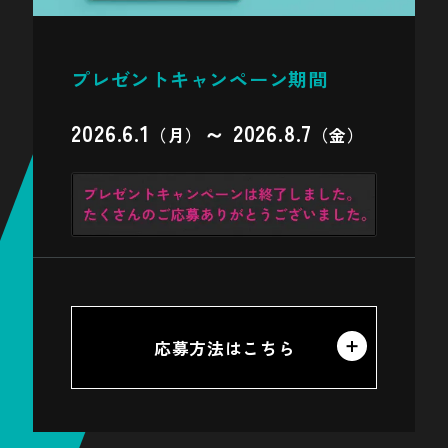
盛岡駅
新花巻駅
プレゼントキャンペーン期間
秋田県
2026.6.1
～ 2026.8.7
（月）
（金）
秋田駅
田沢湖駅
山形県
さくらんぼ東根駅
山形駅
応募方法はこちら
赤湯駅