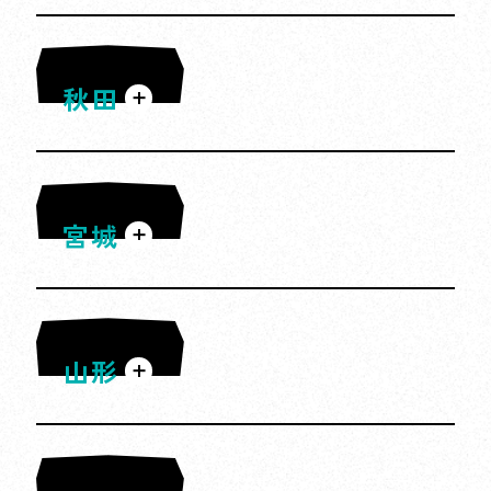
・
利用回数が増えるほど当選確率が上がりま
秋田
す。
・
対象となる新幹線eチケットご利用
回数１回につき抽選口数が１口とな
り、口数の上限はありません。ただ
宮城
奥入瀬渓流
し、複数人分を同一行程でご一緒に
（氷瀑）
お申込みいただいた際の抽選口数は
「１」となります。
冬の森に現れる氷の滝はまるでアート。澄
んだ空気と白銀の景色に包まれて、特別感
ex.東京ー仙台、東京ー新青森と1名
山形
龍泉洞
様分ずつ２回新幹線eチケットをご
たっぷりの絶景が楽しめます。
利用いただいた場合、抽選口数は
※写真提供：十和田奥入瀬観光機構
「２」となりますが、東京ー仙台を
神秘的な地底湖と透明度が魅力。透き通る
２名様分お申し込みいただいた場合
青の地底湖が広がる超自然的な空間。幻想