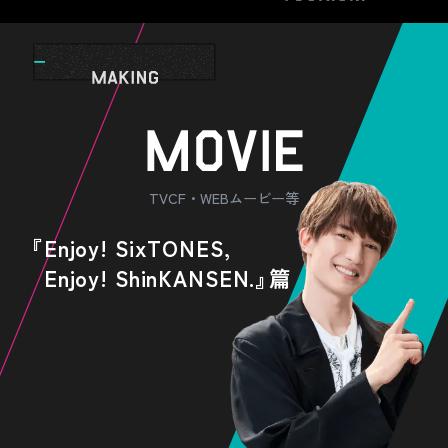
TVCF・WEBムービー等
『Enjoy! SixTONES,
Enjoy! ShinKANSEN.
』
篇