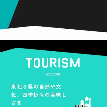
宮城県
仙台駅
福島県
条件1
福島駅
郡山駅
プレゼントキャンペーン期間中
に、
JRE POINT WEBサイトより
エントリー
東北の旅
東北６県の自然や文
※
条件2
化、四季折々の美味し
ARフォトフレームはポスター掲出場所の位
置情報とスマートフォン端末の位置情報が
さを
連動していることが取得条件となります。