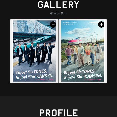
お土産にもピッタリです。
さまの情報を使用することに同意したもの
網張温泉の雲海
つやつや赤く輝くさくらんぼをその場でぱ
とみなします。
塩が三、麹が五で米が八の割合で作られる
写真提供：宮城県観光戦略課
ギャラリー
くっ。その甘さに手が止まらない、山形な
ことからその名がついた、江戸時代からあ
らではの体験。
雫石の町並みを見渡す休暇村岩手網張温
る発酵食品。
泉。
天候に恵まれると辺り一面を雲海が覆
います。雲海の合間から昇る朝日は息を吞
むほど美しく、思わずため息がでるほどで
新玉川温泉
す。
雄大な自然に包まれた新玉川温泉。源泉か
け流しの湯は強酸性泉で美肌にもいい。効
能豊かな名湯に浸かり、心も体もリフレッ
松島
シュできる特別なひとときを提供します。