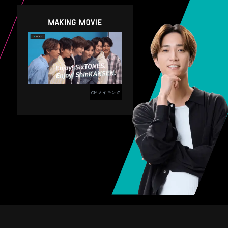
青く澄んだ海岸沿いを馬に乗って散歩。海
進むと現れる地底の大滝は、想像以上の迫
・
本キャンペーンはやむを得ない事情によ
風と潮の香り、馬の足音に癒される！
力にびっくり。
り、予告なく変更となることがあります。
※写真提供：Horse Value
・
本キャンペーンへのご応募は、日本国内に
なまはげ立像
お住まいの方に限らせていただきます。
・
当選賞品の販売・換金はできません。
CMメイキング
迫力満点のなまはげがドーンとお出迎え！
・
怖さと面白さが同居する、旅の思い出に残
当選資格の第三者への譲渡、貸与、名義変
ずんだスイーツ
更、担保設定等はできません。
る写真映えスポット。
・
ねぶたの家ワ・ラッセ
本キャンペーンへのエントリーをもって、
新鮮な枝豆を茹でてつぶした「ずんだ」は
JRE POINT会員規約第17条（会員の個人情
優しい甘さが人気。定番のずんだ餅はもち
報の収集・利用・提供）に基づき、本キャ
色鮮やかなねぶたの山車と太鼓の音にワク
ンペーンに類似した各種イベントの案内、
ろん、ずんだ大福そして大人気のずんだシ
商品・サービスの提案、利用状況の調査・
さくらんぼ狩り
ワク！一年中お祭り気分を味わえる迫力満
三五八漬け
分析、広告への利用等、JR東日本グループ
ェイクまで様々楽しめます。旅の途中にも
における今後のマーケティングのためお客
点の体験スポット。