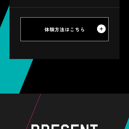
体験方法はこちら
※
ご参加の際は、必ずスマートフォンのGPS
機能をONにしてください。
※
音声コンテンツは、スポットに近づくと自
動で聴こえてきます。
※
新幹線に乗車中は、ツアーを停止しないで
ください。
対象駅に掲出されている
※
SixTONESのポスター
に
トンネル内を走行中など、通信が不安定な
記載された
二次元コード
を
場所では、音声を取得できない場合があり
スマートフォンで読み取ると、
ます。
画面上に
ARフォトフレーム
が
※
表示され、
SixTONESと一緒に
一部音声が取得できなかった等のトラブル