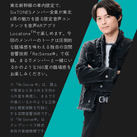
東北新幹線の車内限定で、
SixTONESメンバー全員が東北
6県の魅力を語る限定音声コン
テンツを音声ARアプリ
TM
Locatone
で楽しめます。今
回のメンバーのトークは圧倒的
な臨場感を味わえる独自の空間
音響技術「Re:Sense®」で収
録。まるでメンバーと一緒にい
るかのような360度の臨場感を
お楽しみください。
※「Re:Sense ®」は、頭上
や背後などあらゆる方向か
らの音を再現し、まるでそ
の場にいるかのような立体
的な聴覚体験を可能に
する空間音響技術です。
※「Re:Sense®」は
クレプシードラ株式
会社の登録商標です。