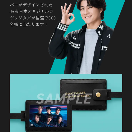
思い出を共有しよう
バーがデザインされた
JR東日本オリジナルラ
#EnjoySixTONES_EnjoyShinKANSEN
ゲッジタグが抽選で600
#SixTONES #ShinKANSEN
名様に当たります！
#JR東日本 #SixTONES_JR
ARフォトフレーム設置駅
青森県
新青森駅
七戸十和田駅
岩手県