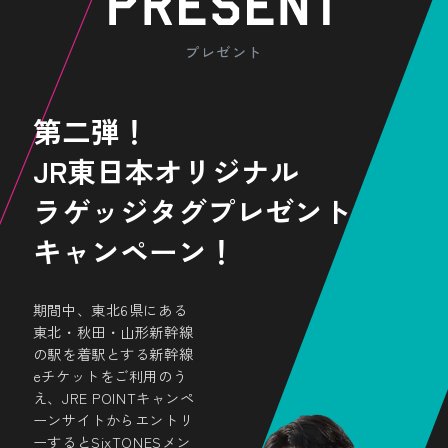
があった場合には、 「Locatone（ロケト
写真を撮ること
ができます。
ーン）」の
お問い合わせフォーム
から直接
旅先で魅力的な景色や
お問い合わせください。
プレゼント
おいしいものに出会ったら、
スマホをかざして
特別な時間を楽しく演出しよ
第二弾！
う！
JR東日本オリジナル
※対象駅で読み込み後、
ラゲッジタグ
プレゼント
翌々日の23：59までは駅にいな
くてもご利用になれます。
キャンペーン！
期間中、東北6県にある
東北・秋田・山形新幹線
の駅を着駅とする新幹線
eチケットをご利用のう
え、JRE POINTキャンペ
ーンサイトからエントリ
ハッシュタグをつけて
ーするとSixTONESメン