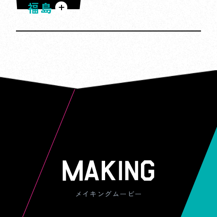
は、抽選口数は「１」となります。
福島
大湯環状列石
的な非日常を体験しよう。
・
当選者の発表は当選者への賞品の発送をも
ってかえさせていただきます。
数千個もの石が並ぶ神秘のストーンサーク
・
ル。古代ロマンを感じながら、静かな時間
賞品の発送先は、JRE POINT会員登録して
鳴子温泉
と不思議な空気に浸れます。
いただいているご住所への発送となります
ので、キャンペーンエントリーの際にJRE
POINT会員登録情報をご確認ください。
湯けむりに包まれながらのんびり。泉質や
・
景色の違いを楽しむ湯めぐりは、旅の贅沢
抽選結果についてはお答えできませんの
白川湖の水没林
で、ご了承ください。
リンゴ市場
なひととき。
・
キャンペーンにご参加いただいたお客さま
雪どけ水で満たされた湖の中から木々が立
には、JRE POINT Webサイトより、お得な
真っ赤に並ぶリンゴがずらり！品種食べ比
滝観洞
新幹線旅行のご案内をさせていただきま
ち上がったように見える、3月下旬～5月下
べやおみやげ探しも楽しくて、甘酸っぱい
海トレッキング
す。
（うまさんぽ）
メイキングムービー
旬限定の幻想的な風景。静けさと光のコン
香りに包まれるだけで気分が上がる。
・
トラストが、写真映え間違いなし。
ヘルメットをかぶって洞窟探検。狭い道を
プライバシーポリシー
についてはこちら