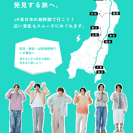
プレゼントキャンペーン期間を
端末の「位置情報」をオンにしてくださ
発見する旅へ。
い。
乗車日とし、
かつ東北６県にある
東北・秋田・山形新幹線の駅を
JR東日本の新幹線で行こう！
※
ARフォトフレームはポスター掲出場所で二
着駅とする「
新幹線eチケットサ
広い東北もスムーズにめぐれます。
次元コードを読み取ってから、翌々日の
ービス
」を１回以上お申し込み
23:59まで利用可能です。二次元コードから
の上、期間中にご利用
アクセスしたページをブックマークする
と、移動先でもお楽しみいただけます。
※発駅は問いません。
※
インターネットブラウザの履歴やCookieを
削除すると使えなくなるのでご注意くださ
※
い。
5月27日以降に購入した新幹線eチケットが対
象となります。
※
ARフォトフレームはスマートデバイス限定
※
のコンテンツです。iOS端末の方はSafari、
eチケットの購入日がプレゼントキャンペー
Android端末の方はChromeでご利用くださ
ン期間外の場合は抽選対象になりません。
い。
※
条件①、②の順序は問いません
※
LINEやXなどのアプリ内ブラウザを使用では