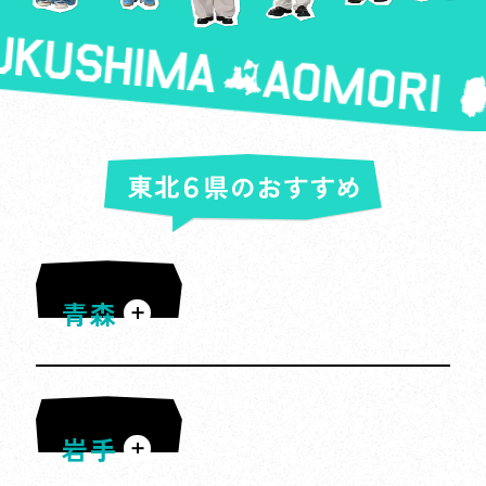
※
正常に動作しない可能性があります。iOSの
キャンペーンご参加には、えきねっと会員
場合はSafariアプリ、Androidの場合は
登録（無料）の上、「えきねっと」マイペ
Chromeアプリで開き直してください
ージからJRE POINT会員番号の連携が必要
です。
※
「カメラへのアクセスを求めています」の
えきねっとHPは
こちら
、JRE POINT会員番
ポップアップが表示されない場合、下記の
号連携手続き方法は
こちら
、新幹線eチケッ
設定をご確認ください。（設定方法はOSの
トサービスの詳細は
こちら
。
バージョンで異なります。）
※
賞品はJRE POINTにご登録いただいている
※
iOSの場合：設定＞アプリ＞Safari＞カメラ
住所に発送させていただきます。エントリ
＞「すべてのWEBサイトでカメラへのアク
ー前に、住所のご確認をお願いいたしま
セス」にて「拒否」が選択されていないか
す。
青森
をご確認ください。
※
Androidの場合：設定＞アプリ＞Chrome＞
許可＞カメラ＞「許可しない」が選択され
ていないかをご確認ください。
岩手