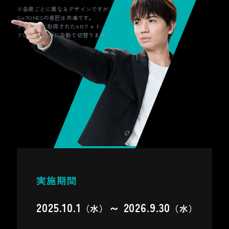
※各県ごとに異なるデザインですが
SixTONESの意匠は共通です。
Locatone（ロケトーン）は、ソニーの技
※5/30.31に取得されたARフォト
術を活用した、現実世界に仮想世界の音
フレームも6/1に自動で切替ります。
が混ざり合う新感覚の音響体験サービス
です。スマートフォンからコンテンツを
開始し、特定のスポットを訪れると、位
置情報に連動して自動的に音声や音楽が
聞こえてきます。音を聴きながら街をめ
ぐることで新しい魅力や楽しみ方を発見
できます。
公式サイトはこちら
※「Locatone」はSoVeC株式会社が提
供するアプリケーションです。
実施期間
※「Locatone」はソニーグループ株式会
社またはその関連会社の商標です。
2025.10.1
～ 2026.9.30
（水）
（水）