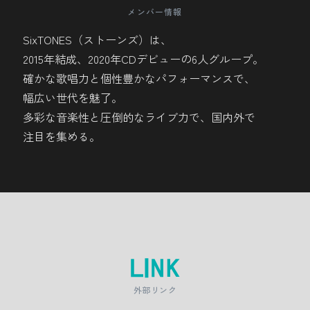
鶴ヶ城
日本三景・松島の絶景と穏やかな海風に包
メンバー情報
まれ、松島湾に浮かぶ大小の島々とともに
SixTONES（ストーンズ）は、
山寺
四季折々の景観と歴史的重みを感じられる
日常を忘れる贅沢な旅を楽しもう。
2015年結成、2020年CDデビューの6人グループ。
名城です。天守閣からの眺望が抜群で、会
※画像提供：（一社）松島観光協会
確かな歌唱力と個性豊かなパフォーマンスで、
津盆地や磐梯山を一望して会津の魅力を存
石段を登りながら壮大な景色と歴史に触
幅広い世代を魅了。
多彩な音楽性と圧倒的なライブ力で、国内外で
分に味わえます。
れ、四季折々の絶景と歴史ある寺院が織り
注目を集める。
なす特別な空間を堪能しよう。
外部リンク