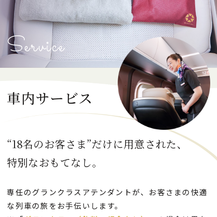
リフレッシュメント(軽いお食事)･お飲み物
Service
GranClassを予約する
車内サービス
日本語
English
한국어
简体中文
繁體中文
“18名のお客さま”だけに用意された、
CLOSE
特別なおもてなし。
専任のグランクラスアテンダントが、
お客さまの快適
な列車の旅をお手伝いします。