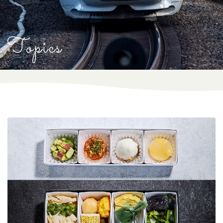
リフレッシュメント(軽いお食事)･お飲み物
Topics
GranClassを予約する
日本語
English
한국어
简体中文
繁體中文
CLOSE