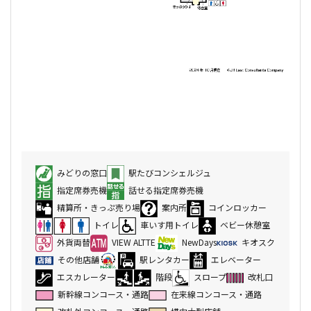
みどりの窓口
駅たびコンシェルジュ
指定席券売機
話せる指定席券売機
精算所・きっぷ売り場
案内所
コインロッカー
トイレ
車いす用トイレ
ベビー休憩室
外貨両替
VIEW ALTTE
NewDays
キオスク
その他店舗
駅レンタカー
エレベーター
エスカレーター
階段
スロープ
改札口
新幹線コンコース・通路
在来線コンコース・通路