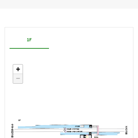
1F
+
−