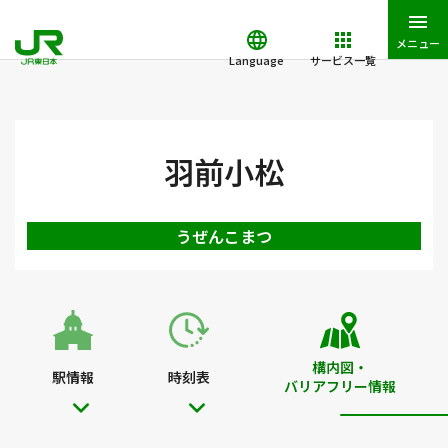
メニュー
Language
サービス一覧
JR東日本トップ
鉄道・きっぷ
駅を検索
駅構内図・バリアフ
羽前小松
うぜんこまつ
構内図・
駅情報
時刻表
バリアフリー情報