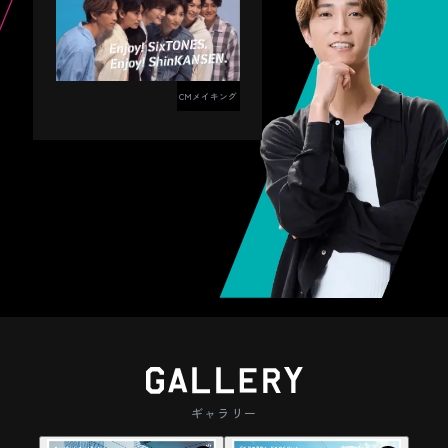
・
本キャンペーンへのご応募は、日本国内に
なまはげ立像
お住まいの方に限らせていただきます。
・
CMメイキング
当選賞品の販売・換金はできません。
迫力満点のなまはげがドーンとお出迎え！
・
怖さと面白さが同居する、旅の思い出に残
当選資格の第三者への譲渡、貸与、名義変
ずんだスイーツ
更、担保設定等はできません。
る写真映えスポット。
・
ねぶたの家ワ・ラッセ
本キャンペーンへのエントリーをもって、
新鮮な枝豆を茹でてつぶした「ずんだ」は
JRE POINT会員規約第17条（会員の個人情
優しい甘さが人気。定番のずんだ餅はもち
報の収集・利用・提供）に基づき、本キャ
色鮮やかなねぶたの山車と太鼓の音にワク
ンペーンに類似した各種イベントの案内、
ろん、ずんだ大福そして大人気のずんだシ
商品・サービスの提案、利用状況の調査・
さくらんぼ狩り
ワク！一年中お祭り気分を味わえる迫力満
三五八漬け
ェイクまで様々楽しめます。旅の途中にも
分析、広告への利用等、JR東日本グループ
点の体験スポット。
における今後のマーケティングのためお客
お土産にもピッタリです。
さまの情報を使用することに同意したもの
網張温泉の雲海
つやつや赤く輝くさくらんぼをその場でぱ
塩が三、麹が五で米が八の割合で作られる
とみなします。
写真提供：宮城県観光戦略課
ギャラリー
くっ。その甘さに手が止まらない、山形な
ことからその名がついた、江戸時代からあ