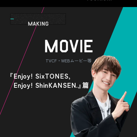
TVCF・WEBムービー等
『Enjoy! SixTONES,
Enjoy! ShinKANSEN.
』
篇