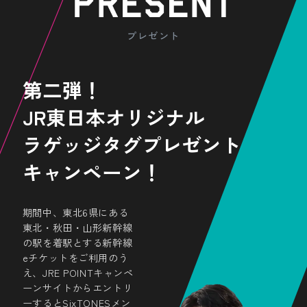
があった場合には、 「Locatone（ロケト
写真を撮ること
ができます。
ーン）」の
お問い合わせフォーム
から直接
旅先で魅力的な景色や
お問い合わせください。
プレゼント
おいしいものに出会ったら、
スマホをかざして
特別な時間を楽しく演出しよ
第二弾！
う！
JR東日本オリジナル
※対象駅で読み込み後、
ラゲッジタグ
プレゼント
翌々日の23：59までは駅にいな
くてもご利用になれます。
キャンペーン！
期間中、東北6県にある
東北・秋田・山形新幹線
の駅を着駅とする新幹線
eチケットをご利用のう
え、JRE POINTキャンペ
ーンサイトからエントリ
ハッシュタグをつけて
ーするとSixTONESメン