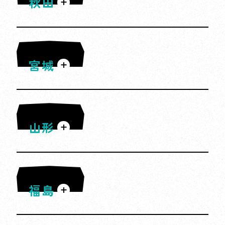
秋田
す。
・
対象となる新幹線eチケットご利用
回数１回につき抽選口数が１口とな
り、口数の上限はありません。ただ
宮城
奥入瀬渓流
し、複数人分を同一行程でご一緒に
（氷瀑）
お申込みいただいた際の抽選口数は
「１」となります。
冬の森に現れる氷の滝はまるでアート。澄
んだ空気と白銀の景色に包まれて、特別感
ex.東京ー仙台、東京ー新青森と1名
山形
龍泉洞
様分ずつ２回新幹線eチケットをご
たっぷりの絶景が楽しめます。
利用いただいた場合、抽選口数は
※写真提供：十和田奥入瀬観光機構
「２」となりますが、東京ー仙台を
神秘的な地底湖と透明度が魅力。透き通る
２名様分お申し込みいただいた場合
青の地底湖が広がる超自然的な空間。幻想
は、抽選口数は「１」となります。
福島
大湯環状列石
的な非日常を体験しよう。
・
当選者の発表は当選者への賞品の発送をも
ってかえさせていただきます。