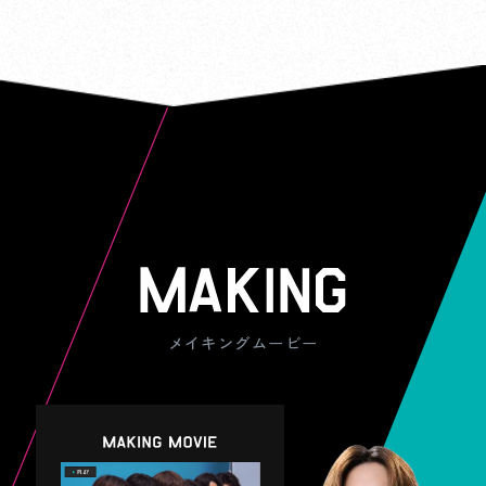
数千個もの石が並ぶ神秘のストーンサーク
ル。古代ロマンを感じながら、静かな時間
・
賞品の発送先は、JRE POINT会員登録して
鳴子温泉
と不思議な空気に浸れます。
いただいているご住所への発送となります
ので、キャンペーンエントリーの際にJRE
POINT会員登録情報をご確認ください。
湯けむりに包まれながらのんびり。泉質や
・
景色の違いを楽しむ湯めぐりは、旅の贅沢
抽選結果についてはお答えできませんの
白川湖の水没林
で、ご了承ください。
リンゴ市場
なひととき。
・
キャンペーンにご参加いただいたお客さま
雪どけ水で満たされた湖の中から木々が立
には、JRE POINT Webサイトより、お得な
真っ赤に並ぶリンゴがずらり！品種食べ比
滝観洞
新幹線旅行のご案内をさせていただきま
ち上がったように見える、3月下旬～5月下
べやおみやげ探しも楽しくて、甘酸っぱい
海トレッキング
す。
（うまさんぽ）
メイキングムービー
旬限定の幻想的な風景。静けさと光のコン
香りに包まれるだけで気分が上がる。
・
トラストが、写真映え間違いなし。
ヘルメットをかぶって洞窟探検。狭い道を
プライバシーポリシー
についてはこちら
青く澄んだ海岸沿いを馬に乗って散歩。海
進むと現れる地底の大滝は、想像以上の迫
・
本キャンペーンはやむを得ない事情によ
風と潮の香り、馬の足音に癒される！
力にびっくり。
り、予告なく変更となることがあります。
※写真提供：Horse Value