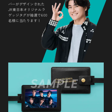
思い出を共有しよう
バーがデザインされた
JR東日本オリジナルラ
#EnjoySixTONES_EnjoyShinKANSEN
ゲッジタグが抽選で600
#SixTONES #ShinKANSEN
名様に当たります！
#JR東日本 #SixTONES_JR
ARフォトフレーム設置駅
青森県
新青森駅
七戸十和田駅
岩手県