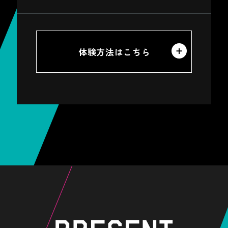
体験方法はこちら
※
ご参加の際は、必ずスマートフォンのGPS
機能をONにしてください。
※
音声コンテンツは、スポットに近づくと自
動で聴こえてきます。
※
新幹線に乗車中は、ツアーを停止しないで
ください。
対象駅に掲出されている
※
SixTONESのポスター
に
トンネル内を走行中など、通信が不安定な
記載された
二次元コード
を
場所では、音声を取得できない場合があり
スマートフォンで読み取ると、
ます。
画面上に
ARフォトフレーム
が
※
表示され、
SixTONESと一緒に
一部音声が取得できなかった等のトラブル