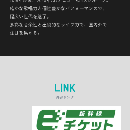
2015年結成、2020年CDデビューの6人グループ。
名城です。天守閣からの眺望が抜群で、会
※画像提供：（一社）松島観光協会
確かな歌唱力と個性豊かなパフォーマンスで、
津盆地や磐梯山を一望して会津の魅力を存
石段を登りながら壮大な景色と歴史に触
幅広い世代を魅了。
多彩な音楽性と圧倒的なライブ力で、国内外で
分に味わえます。
れ、四季折々の絶景と歴史ある寺院が織り
注目を集める。
なす特別な空間を堪能しよう。
外部リンク