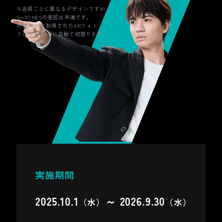
※各県ごとに異なるデザインですが
SixTONESの意匠は共通です。
Locatone（ロケトーン）は、ソニーの技
※5/30.31に取得されたARフォト
術を活用した、現実世界に仮想世界の音
フレームも6/1に自動で切替ります。
が混ざり合う新感覚の音響体験サービス
です。スマートフォンからコンテンツを
開始し、特定のスポットを訪れると、位
置情報に連動して自動的に音声や音楽が
聞こえてきます。音を聴きながら街をめ
ぐることで新しい魅力や楽しみ方を発見
できます。
公式サイトはこちら
※「Locatone」はSoVeC株式会社が提
供するアプリケーションです。
実施期間
※「Locatone」はソニーグループ株式会
社またはその関連会社の商標です。
2025.10.1
～ 2026.9.30
（水）
（水）