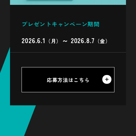
盛岡駅
新花巻駅
プレゼントキャンペーン期間
秋田県
2026.6.1
～ 2026.8.7
（月）
（金）
秋田駅
田沢湖駅
山形県
応募方法はこちら
さくらんぼ東根駅
山形駅
赤湯駅
条件1