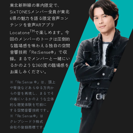
東北新幹線の車内限定で、
SixTONESメンバー全員が東北
6県の魅力を語る限定音声コン
テンツを音声ARアプリ
TM
Locatone
で楽しめます。今
回のメンバーのトークは圧倒的
な臨場感を味わえる独自の空間
音響技術「Re:Sense®」で収
録。まるでメンバーと一緒にい
るかのような360度の臨場感を
お楽しみください。
※「Re:Sense ®」は、頭上
や背後などあらゆる方向か
らの音を再現し、まるでそ
の場にいるかのような立体
的な聴覚体験を可能に
する空間音響技術です。
※「Re:Sense®」は
クレプシードラ株式
会社の登録商標です。