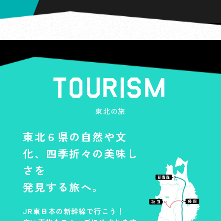
宮城県
プレゼントキャンペーン期間中
仙台駅
に、
JRE POINT WEBサイト
より
エントリー
福島県
条件2
福島駅
郡山駅
東北の旅
プレゼントキャンペーン期間を
東北６県の自然や文
乗車日とし、
かつ東北６県にある
化、四季折々の美味し
東北・秋田・山形新幹線の駅を
さを
着駅とする「
新幹線eチケットサ
発見する旅へ。
ービス
」を１回以上お申し込み
※
ARフォトフレームはポスター掲出場所の位
の上、期間中にご利用
置情報とスマートフォン端末の位置情報が
JR東日本の新幹線で行こう！
連動していることが取得条件となります。
※発駅は問いません。