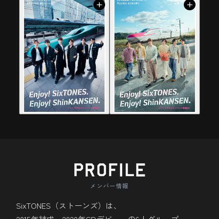
らではの体験。
雫石の町並みを見渡す休暇村岩手網張温
る発酵食品。
泉。
天候に恵まれると辺り一面を雲海が覆
います。雲海の合間から昇る朝日は息を吞
むほど美しく、思わずため息がでるほどで
新玉川温泉
す。
雄大な自然に包まれた新玉川温泉。源泉か
け流しの湯は強酸性泉で美肌にもいい。効
能豊かな名湯に浸かり、心も体もリフレッ
松島
シュできる特別なひとときを提供します。
鶴ヶ城
日本三景・松島の絶景と穏やかな海風に包
メンバー情報
まれ、松島湾に浮かぶ大小の島々とともに
SixTONES（ストーンズ）は、
山寺
四季折々の景観と歴史的重みを感じられる
日常を忘れる贅沢な旅を楽しもう。