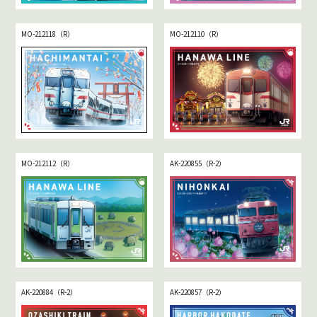
MO-212118（R）
MO-212110（R）
MO-212112（R）
AK-220855（R-2）
AK-220884（R-2）
AK-220857（R-2）