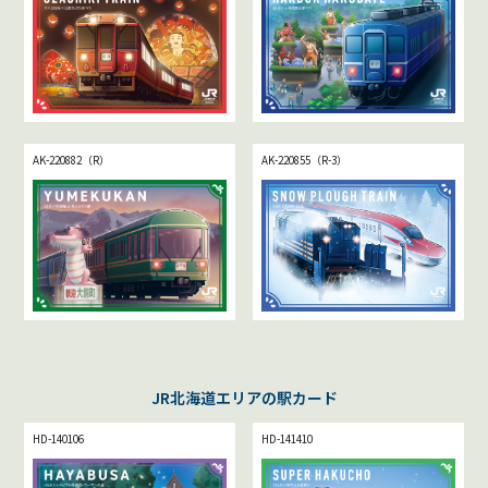
AK-220882（R）
AK-220855（R-3）
JR北海道エリアの駅カード
HD-140106
HD-141410