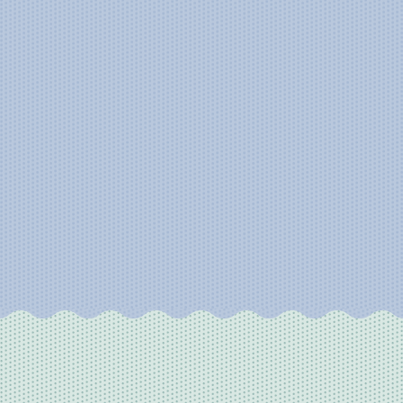
“1.5%”
※