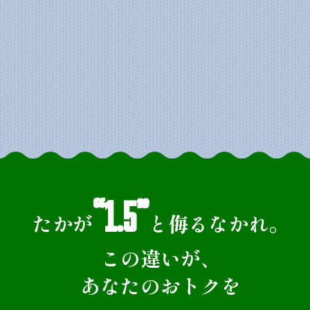
“1.5%”
※
“1.5”
たかが
と侮るなかれ。
この違いが、
あなたのおトクを