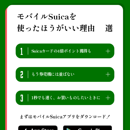
モバイルSuicaを
使ったほうがいい理由
選
1
Suicaカードの4倍ポイント獲得も
チャージ残高での鉄道利用や、モバイルSuicaで
2
Suicaグリーン券を購入すると、Suicaカードが
もう券売機には並ばない
0.5%還元のところ、モバイルSuicaなら2.0%！
獲得ポイントをシミュレーションする
Suicaのチャージをはじめ、定期券・Suicaグリー
3
ン券・おトクなきっぷの購入が、窓口や券売機に
1秒でも速く、お買いものしたいときに
並ばずにアプリ操作で完結します。お手元のモバ
イルSuicaアプリで購入し、タッチで乗車！
改札を通るときはもちろん、お店でもアプリを開
まずはモバイルSuicaアプリをダウンロード！
１台多役のモバイルSuicaを詳しく知る
かずにスマホをかざすだけで支払い可能！さら
に、スマホの通信ができないときも、一部の機種