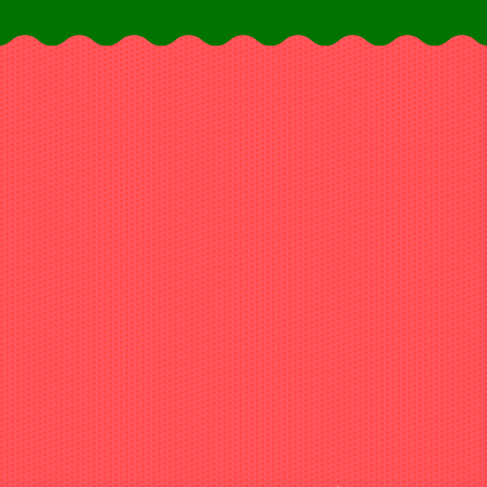
Suicaカードを使っている、あなた。
電車に乗る、お買いものをする。そのすべてに、
1.5%分のポイントが付く方法があります。
どこで使うか、いつ使うかは、関係ない。
ただひとつ、チャージの仕方を変えるだけ。