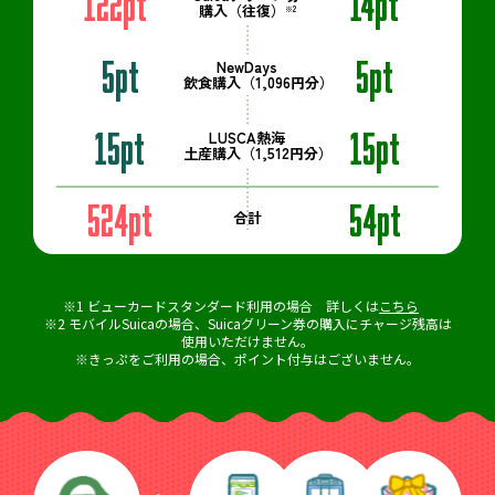
122pt
14pt
購入（往復）
※2
5pt
5pt
NewDays
飲食購入（1,096円分）
15pt
15pt
LUSCA熱海
土産購入（1,512円分）
524pt
54pt
合計
※1 ビューカードスタンダード利用の場合 詳しくは
こちら
※2 モバイルSuicaの場合、Suicaグリーン券の購入にチャージ残高は
使用いただけません。
※きっぷをご利用の場合、ポイント付与はございません。