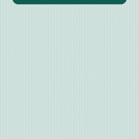
“1.5%”
※