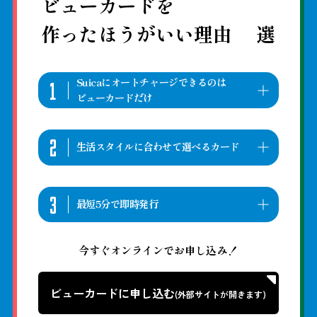
ビューカードを
作ったほうがいい理由
選
1
Suicaにオートチャージできるのは
ビューカードだけ
チャージ残高不足で改札を通れないストレスから
2
解放される、オートチャージ機能。Suicaにオー
生活スタイルに合わせて選べるカード
トチャージ設定ができるのは、VIEWマークが付い
たクレジットカードだけです。
ビューカードの基本機能に加え、駅ビルでのお買
3
オートチャージ設定について詳しく見る
いものや飛行機利用、50歳からの旅、電化製品の
最短5分で即時発行
(外部サイトが開きます)
お買いものと、自分に合ったおトクが選べる、
様々な提携カードがあります。
ビューカードスタンダードの即時発行(バーチャ
今すぐオンラインでお申し込み！
ルカード)なら、申込完了から最短5分で発行でき
ビューカードの種類を一覧で見る
(外部サイトが開きます)
ます。発行後はモバイルSuicaで、すぐにご利用
ビューカードに申し込む
いただけます。
(外部サイトが開きます)
即時発行(バーチャルカード)について詳しく見る