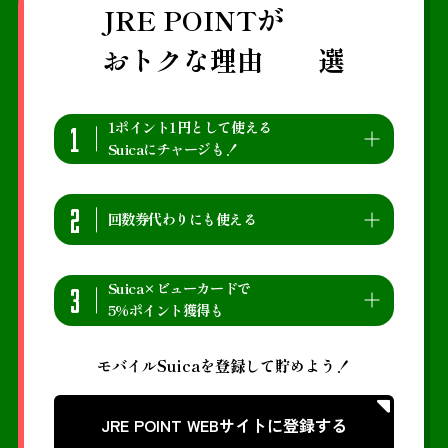
JRE POINTが
おトクな理由
選
1
1ポイント1円として使える
Suicaにチャージも！
貯まったポイントは、駅ビルなどで1ポイント1円
2
としてその場で使えます。さらに、登録した
回数券代わりにも使える
Suicaにチャージして使うことも可能。チャージ
残高で在来線に乗れば、またポイントGET。
その名も「リピートポイントサービス」。1カ月
3
Suica×ビューカードで
ポイントの使い方について詳しく見る
間に同じ運賃を10回支払うと、1回分をポイント
5%ポイント獲得も
還元。さらに月11 回以上のご利用で、1回ごとに
運賃の10％相当のポイントを還元します。
モバイルSuicaとビューカードの組み合わせで、
モバイルSuicaを登録して貯めよう！
鉄道に乗ってポイントを貯める方法をもっと見る
ポイントがじゃんじゃん貯まる！モバイルSuica
定期券やSuicaグリーン券、新幹線eチケットの購
JRE POINT WEBサイトに登録する
入で、5%のポイントが貯まります。