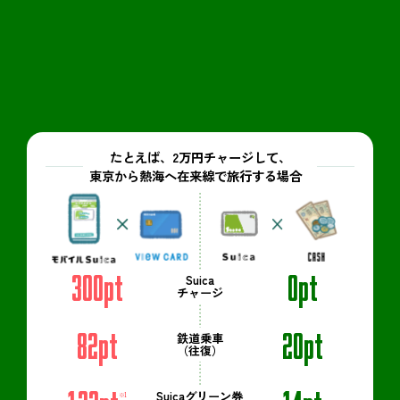
Suicaのお支払いで貯まるお店・サービス
たとえば、2万円チャージして、
東京から熱海へ在来線で旅行する場合
CASH
300pt
0pt
Suica
チャージ
82pt
20pt
鉄道乗車
（往復）
Suicaグリーン券
※1