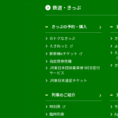
鉄道・きっぷ
きっぷの予約・購入
おトクなきっぷ
き
えきねっと
よ
え
新幹線eチケット
指定席券売機
き
JR東日本団体乗車券 WEB受付
サービス
JR東日本遠足チケット
列車のご紹介
時刻表
モ
臨時列車
A