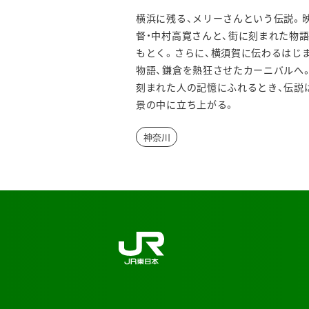
ウ
横浜に残る、メリーさんという伝説。
ィ
督・中村高寛さんと、街に刻まれた物
ン
もとく。さらに、横須賀に伝わるはじ
物語、鎌倉を熱狂させたカーニバルへ
ド
刻まれた人の記憶にふれるとき、伝説
ウ
景の中に立ち上がる。
で
神奈川
開
き
ま
す