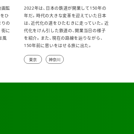
ウ
映画監
2022年は、日本の鉄道が開業して150年の
ィ
語をひ
年だ。時代の大きな変革を迎えていた日本
ン
まりの
は、近代化の道をひたむきに走っていた。近
。街に
代化をけん引した鉄道の、開業当日の様子
ド
は風
を紹介。また、現在の路線を辿りながら、
ウ
150年前に思いをはせる旅に出た。
で
東京
神奈川
開
き
ま
す