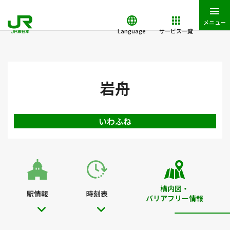
メニュー
Language
サービス一覧
JR東日本トップ
鉄道・きっぷ
駅を検索
駅構内図・バリアフ
岩舟
いわふね
構内図・
駅情報
時刻表
バリアフリー情報