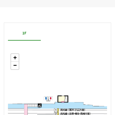
1F
+
−