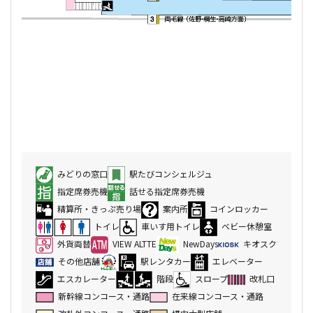
みどりの窓口
駅たびコンシェルジュ
指定席券売機
話せる指定席券売機
精算所・きっぷ売り場
案内所
コインロッカー
トイレ
車いす用トイレ
ベビー休憩室
外貨両替
VIEW ALTTE
NewDays
キオスク
その他店舗
駅レンタカー
エレベーター
エスカレーター
階段
スロープ
改札口
新幹線コンコース・通路
在来線コンコース・通路