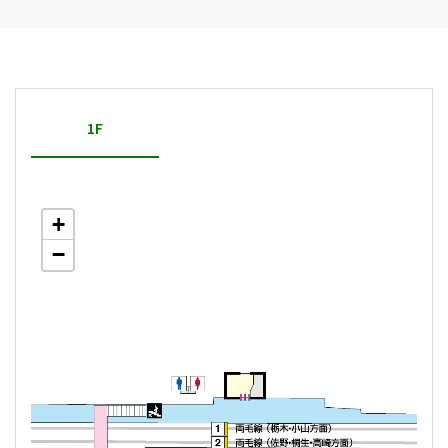
1F
+
−