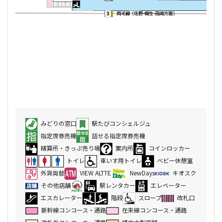
みどりの窓口
駅たびコンシェルジュ
指定席券売機
話せる指定席券売機
精算所・きっぷ売り場
案内所
コインロッカー
トイレ
車いす用トイレ
ベビー休憩室
外貨両替
VIEW ALTTE
NewDays
キオスク
その他店舗
駅レンタカー
エレベーター
エスカレーター
階段
スロープ
改札口
新幹線コンコース・通路
在来線コンコース・通路