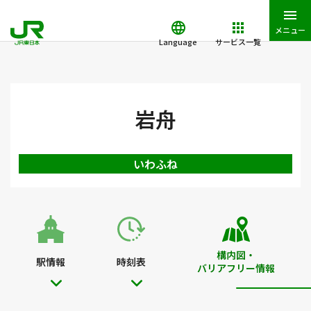
メニュー
Language
サービス一覧
JR東日本トップ
鉄道・きっぷ
駅を検索
駅構内図・バリアフ
岩舟
いわふね
構内図・
駅情報
時刻表
バリアフリー情報