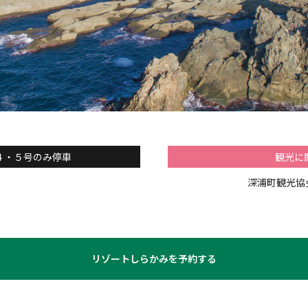
４・５号のみ停車
観光に
深浦町観光協会 
リゾートしらかみを予約する