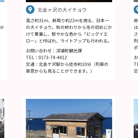
北金ヶ沢の大イチョウ
高さ約31m、幹周り約22mを誇る、日本一
奇
か
の大イチョウ。秋の終わりから冬の初めにか
は
けて黄葉し、鮮やかな色から「ビッグイエ
さ
ロー」と呼ばれ、ライトアップも行われる。
列
ポ
お問い合わせ：深浦町観光課
TEL：0173-74-4412
お
交通：北金ケ沢駅から徒歩約10分（列車の
T
車窓からも見ることができます。）
交