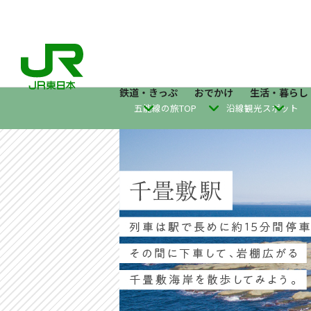
鉄道・きっぷ
おでかけ
生活・暮らし
五能線の旅TOP
沿線観光スポット