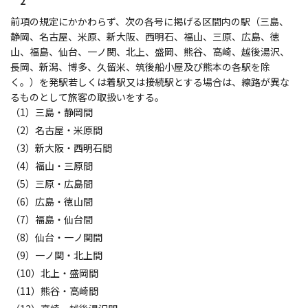
2
前項の規定にかかわらず、次の各号に掲げる区間内の駅（三島、
静岡、名古屋、米原、新大阪、西明石、福山、三原、広島、徳
山、福島、仙台、一ノ関、北上、盛岡、熊谷、高崎、越後湯沢、
長岡、新潟、博多、久留米、筑後船小屋及び熊本の各駅を除
く。）を発駅若しくは着駅又は接続駅とする場合は、線路が異な
るものとして旅客の取扱いをする。
（1）三島・静岡間
（2）名古屋・米原間
（3）新大阪・西明石間
（4）福山・三原間
（5）三原・広島間
（6）広島・徳山間
（7）福島・仙台間
（8）仙台・一ノ関間
（9）一ノ関・北上間
（10）北上・盛岡間
（11）熊谷・高崎間