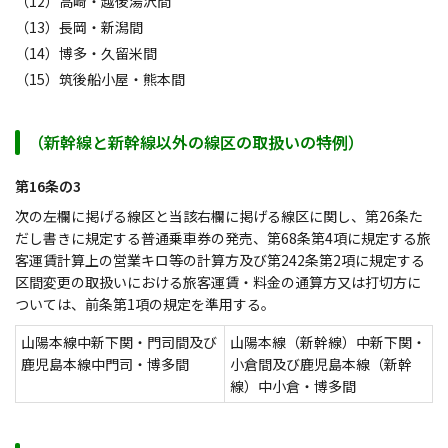
（12）高崎・越後湯沢間
（13）長岡・新潟間
（14）博多・久留米間
（15）筑後船小屋・熊本間
（新幹線と新幹線以外の線区の取扱いの特例）
第16条の3
次の左欄に掲げる線区と当該右欄に掲げる線区に関し、第26条た
だし書きに規定する普通乗車券の発売、第68条第4項に規定する旅
客運賃計算上の営業キロ等の計算方及び第242条第2項に規定する
区間変更の取扱いにおける旅客運賃・料金の通算方又は打切方に
ついては、前条第1項の規定を準用する。
山陽本線中新下関・門司間及び
山陽本線（新幹線）中新下関・
鹿児島本線中門司・博多間
小倉間及び鹿児島本線（新幹
線）中小倉・博多間