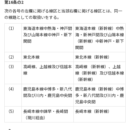
第16条の2
次の各号の左欄に掲げる線区と当該右欄に掲げる線区とは、同一
の線路としての取扱いをする。
（1）
東海道本線中熱海・神戸間
東海道本線（新幹線）中熱
及び山陽本線中神戸・新下
海・新神戸間及び山陽本線
関間
（新幹線）中新神戸・新下
関間
（2）
東北本線
東北本線（新幹線）
（3）
高崎線、上越線及び信越本
高崎線 （新幹線）、上越
線
線（新幹線）及び信越本線
（新幹線）
（4）
鹿児島本線中博多・新八代
鹿児島本線（新幹線）中博
間及び川内・鹿児島中央間
多・新八代間及び川内・鹿
児島中央間
（5）
長崎本線中諫早・長崎間
長崎本線（新幹線）
（現川経由）