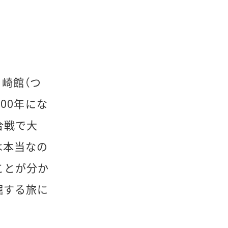
実
崎館（つ
00年にな
合戦で大
は本当なの
ことが分か
掘する旅に