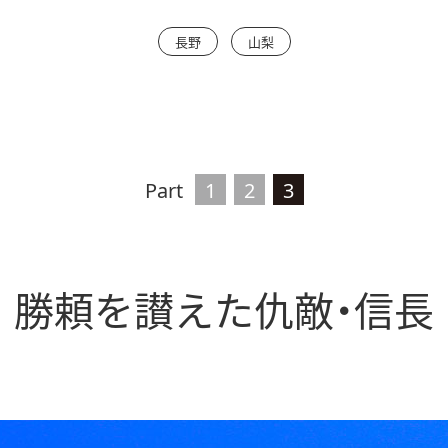
長野
山梨
Part
1
2
3
勝頼を讃えた
仇敵・信長