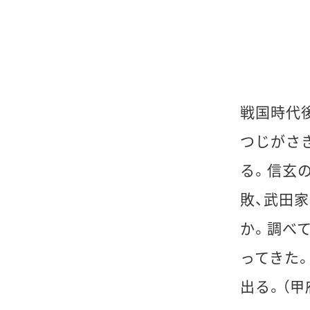
戦国時代
つじがさき
る。信玄
敗、武田
か。調べ
ってきた
出る。（甲