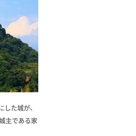
にした城が、
城主である家