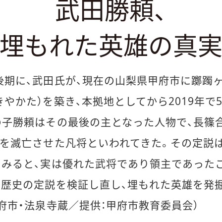
武田勝頼、
埋もれた英雄の真
後期に、武田氏が、現在の山梨県甲府市に躑躅ヶ
やかた）を築き、本拠地としてから2019年で5
の子勝頼はその最後の主となった人物で、長篠
家を滅亡させた凡将といわれてきた。その定説
てみると、実は優れた武将であり領主であった
。歴史の定説を検証し直し、埋もれた英雄を発
府市・法泉寺蔵／提供：甲府市教育委員会）