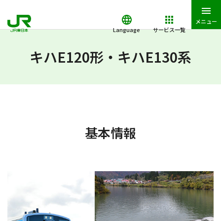
メニュー
Language
サービス一覧
JR東日本トップ
鉄道・きっぷ
JR東日本の列車たち
キハE120
キハE120形・キハE130系
基本情報