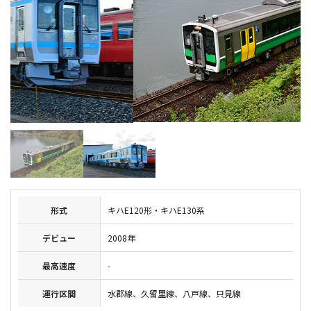
形式
キハE120形・キハE130系
デビュー
2008年
最高速度
-
運行区間
水郡線、久留里線、八戸線、只見線