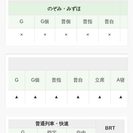
のぞみ・みずほ
G
G個
普個
普指
普自
×
×
×
×
×
G
G個
普指
普自
立席
A寝
▲
▲
▲
▲
▲
▲
普通列車・快速
BRT
G
指定
自由