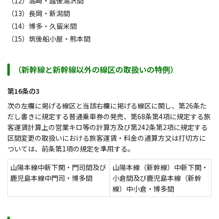
（12）高崎・越後湯沢間
（13）長岡・新潟間
（14）博多・久留米間
（15）筑後船小屋・熊本間
（新幹線と新幹線以外の線区の取扱いの特例）
第16条の3
次の左欄に掲げる線区と当該右欄に掲げる線区に関し、第26条た
だし書きに規定する普通乗車券の発売、第68条第4項に規定する旅
客運賃計算上の営業キロ等の計算方及び第242条第2項に規定する
区間変更の取扱いにおける旅客運賃・料金の通算方又は打切方に
ついては、前条第1項の規定を準用する。
山陽本線中新下関・門司間及び
山陽本線（新幹線）中新下関・
鹿児島本線中門司・博多間
小倉間及び鹿児島本線（新幹
線）中小倉・博多間