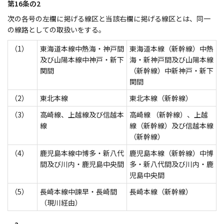
第16条の2
次の各号の左欄に掲げる線区と当該右欄に掲げる線区とは、同一
の線路としての取扱いをする。
（1）
東海道本線中熱海・神戸間
東海道本線（新幹線）中熱
及び山陽本線中神戸・新下
海・新神戸間及び山陽本線
関間
（新幹線）中新神戸・新下
関間
（2）
東北本線
東北本線（新幹線）
（3）
高崎線、上越線及び信越本
高崎線 （新幹線）、上越
線
線（新幹線）及び信越本線
（新幹線）
（4）
鹿児島本線中博多・新八代
鹿児島本線（新幹線）中博
間及び川内・鹿児島中央間
多・新八代間及び川内・鹿
児島中央間
（5）
長崎本線中諫早・長崎間
長崎本線（新幹線）
（現川経由）