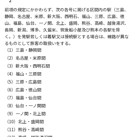
2
前項の規定にかかわらず、次の各号に掲げる区間内の駅（三島、
静岡、名古屋、米原、新大阪、西明石、福山、三原、広島、徳
山、福島、仙台、一ノ関、北上、盛岡、熊谷、高崎、越後湯沢、
長岡、新潟、博多、久留米、筑後船小屋及び熊本の各駅を除
く。）を発駅若しくは着駅又は接続駅とする場合は、線路が異な
るものとして旅客の取扱いをする。
（1）三島・静岡間
（2）名古屋・米原間
（3）新大阪・西明石間
（4）福山・三原間
（5）三原・広島間
（6）広島・徳山間
（7）福島・仙台間
（8）仙台・一ノ関間
（9）一ノ関・北上間
（10）北上・盛岡間
（11）熊谷・高崎間