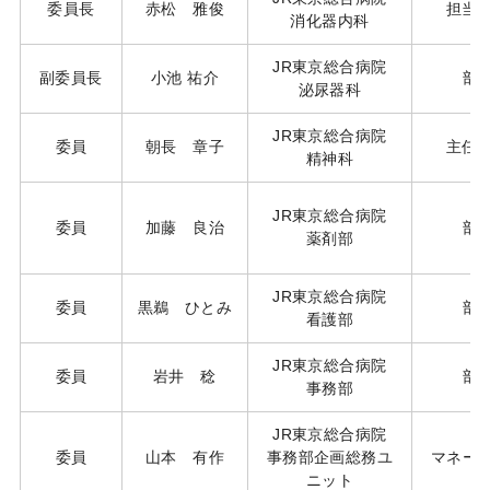
委員長
赤松 雅俊
担当
消化器内科
JR東京総合病院
副委員長
小池 祐介
部
泌尿器科
JR東京総合病院
委員
朝長 章子
主任
精神科
JR東京総合病院
委員
加藤 良治
部
薬剤部
JR東京総合病院
委員
黒鵜 ひとみ
部
看護部
JR東京総合病院
委員
岩井 稔
部
事務部
JR東京総合病院
委員
山本 有作
事務部企画総務ユ
マネー
ニット