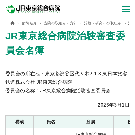
病院紹介
当院の取組み・方針
治験・研究への取組み
治
JR東京総合病院治験審査委
員会名簿
委員会の所在地：東京都渋谷区代々木2-1-3 東日本旅客
鉄道株式会社 JR東京総合病院
委員会の名称：JR東京総合病院治験審査委員会
2026年3月1日
構成
氏名
所属
役
JR東京総合病院