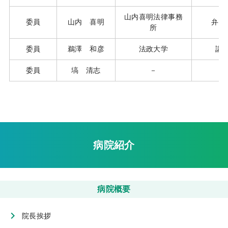
山内喜明法律事務
委員
山内 喜明
弁護
所
委員
鵜澤 和彦
法政大学
講
委員
塙 清志
－
－
病院紹介
病院概要
院長挨拶