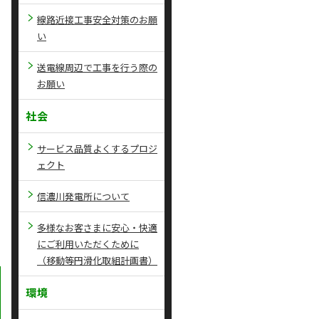
線路近接工事安全対策のお願
い
送電線周辺で工事を行う際の
お願い
社会
サービス品質よくするプロジ
ェクト
信濃川発電所について
多様なお客さまに安心・快適
にご利用いただくために
（移動等円滑化取組計画書）
環境