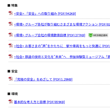
■ 特集
<安全> 「安全」への取り組み [PDF/942KB]
<環境> グループ各社が取り組むさまざまな環境アクション [PDF/816
<環境> グループ会社の環境数値目標 [PDF/277KB]
<社会> お客さまの"声"をかたちに 駅や車両をもっと快適に [PDF/7
<社会> 鉄道の技術と文化を"未来"へ 参加体験型ミュージアム「鉄道博物
■ 安全
「究極の安全」をめざして [PDF/1.29MB]
■ 環境
基本的な考え方と目標 [PDF/859KB]