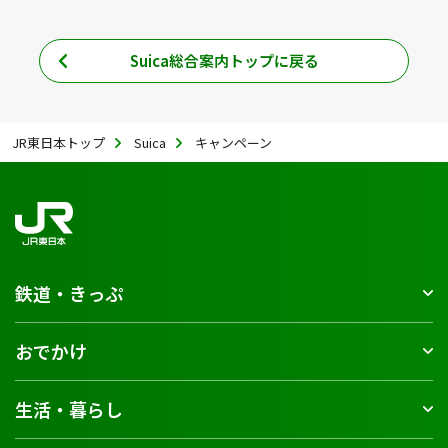
で
で
開
開
Suica総合案内トップに戻る
き
き
ま
ま
す
す
JR東日本トップ
Suica
キャンペーン
鉄道・きっぷ
おでかけ
生活・暮らし