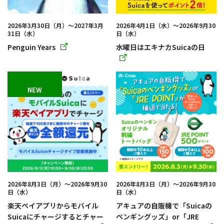
2026年3月30日（月）～2027年3月
2026年4月1日（水）～2026年9月30
31日（水）
日（水）
Penguin Years
水曜日はエキナカSuicaの日
別
ウィ
別
ン
ウィ
ド
ン
ウ
ド
で
ウ
開
で
き
開
ま
き
す
ま
す
2026年8月3日（月）～2026年9月30
2026年8月3日（月）～2026年9月30
日（水）
日（水）
楽天ペイアプリからモバイル
アキュアの自販機で「Suicaの
Suicaにチャージするとチャー
ペンギングッズ」or「JRE