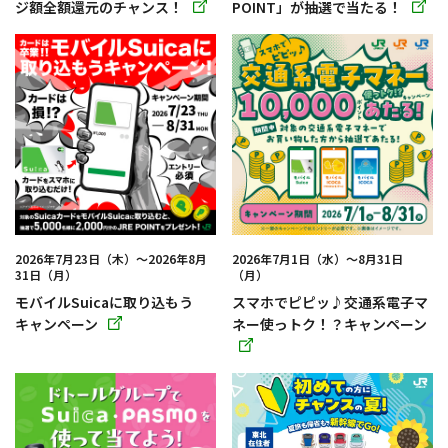
ジ額全額還元のチャンス！
POINT」が抽選で当たる！
別
別
ウィ
ウィ
ン
ン
ド
ド
ウ
ウ
で
で
開
開
き
き
ま
ま
す
す
2026年7月23日（木）～2026年8月
2026年7月1日（水）〜8月31日
31日（月）
（月）
モバイルSuicaに取り込もう
スマホでピピッ♪交通系電子マ
キャンペーン
ネー使っトク！？キャンペーン
別
ウィ
別
ン
ウィ
ド
ン
ウ
ド