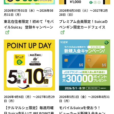
す
す
2026年07月01日（水）～2026年08
2026年6月30日（火）〜2027年2月
月31日（月）
28日（日）
東北在住者限定！初めて「モバ
プレミアム会員限定！Suicaの
イルSuica」 登録キャンペーン
ペンギン限定カードフェイス
別
別
ウィ
ウィ
ン
ン
ド
ド
ウ
ウ
で
で
開
開
き
き
ま
ま
す
す
2026年4月6日（月）～2027年3月29
2026年5月1日（金）～2026年8月31
日（月）
日（月）
【テルマルシェ限定】毎週月曜
モバイルSuicaを使おう！
日 Suica支払いでJRE POINT最
ビューカード新規入会キャン