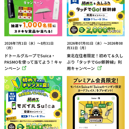
で
ウ
開
で
き
開
ま
き
す
ま
す
2026年7月1日（水）〜8月31日
2026年07月01日（水）～2026年08
（月）
月31日（月）
ドトールグループでSuica・
東北在住者限定！初めて＆久し
PASMOを使って当てよう！キャ
ぶり「タッチでGo!新幹線」利
ンペーン
用キャンペーン
別
別
ウィ
ウィ
ン
ン
ド
ド
ウ
ウ
で
で
開
開
き
き
ま
ま