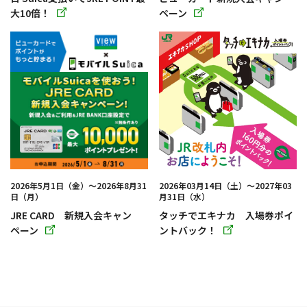
大10倍！
ペーン
別
別
ウィ
ウィ
ン
ン
ド
ド
ウ
ウ
で
で
開
開
き
き
ま
ま
す
す
2026年5月1日（金）～2026年8月31
2026年03月14日（土）～2027年03
日（月）
月31日（水）
JRE CARD 新規入会キャン
タッチでエキナカ 入場券ポイ
ペーン
ントバック！
別
別
ウィ
ウィ
ン
ン
ド
ド
ウ
ウ