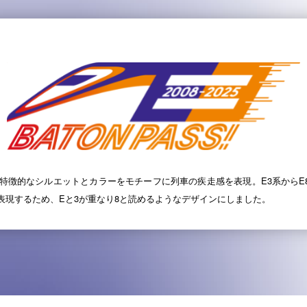
の特徴的なシルエットとカラーをモチーフに列車の疾走感を表現。E3系からE
表現するため、Eと3が重なり8と読めるようなデザインにしました。