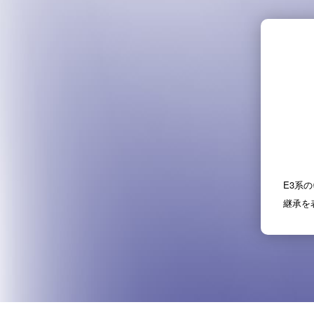
E3系
継承を