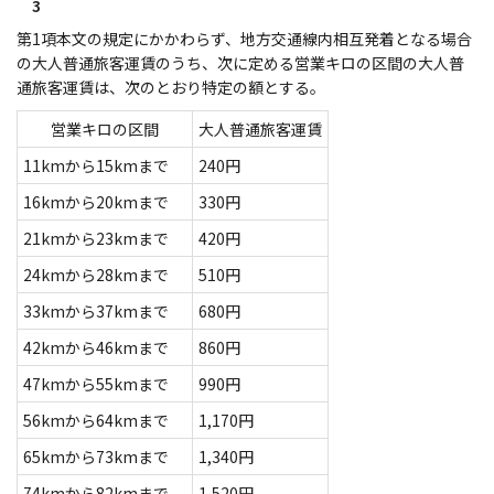
3
第1項本文の規定にかかわらず、地方交通線内相互発着となる場合
の大人普通旅客運賃のうち、次に定める営業キロの区間の大人普
通旅客運賃は、次のとおり特定の額とする。
営業キロの区間
大人普通旅客運賃
11kmから15kmまで
240円
16kmから20kmまで
330円
21kmから23kmまで
420円
24kmから28kmまで
510円
33kmから37kmまで
680円
42kmから46kmまで
860円
47kmから55kmまで
990円
56kmから64kmまで
1,170円
65kmから73kmまで
1,340円
74kmから82kmまで
1,520円