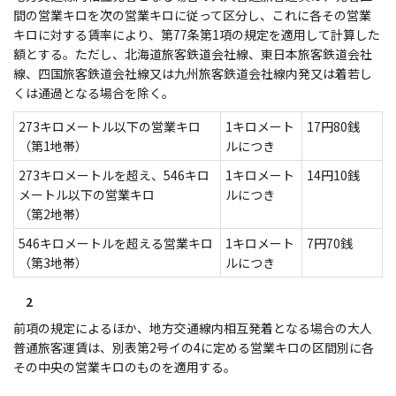
間の営業キロを次の営業キロに従って区分し、これに各その営業
キロに対する賃率により、第77条第1項の規定を適用して計算した
額とする。ただし、北海道旅客鉄道会社線、東日本旅客鉄道会社
線、四国旅客鉄道会社線又は九州旅客鉄道会社線内発又は着若し
くは通過となる場合を除く。
273キロメートル以下の営業キロ
1キロメート
17円80銭
（第1地帯）
ルにつき
273キロメートルを超え、546キロ
1キロメート
14円10銭
メートル以下の営業キロ
ルにつき
（第2地帯）
546キロメートルを超える営業キロ
1キロメート
7円70銭
（第3地帯）
ルにつき
2
前項の規定によるほか、地方交通線内相互発着となる場合の大人
普通旅客運賃は、別表第2号イの4に定める営業キロの区間別に各
その中央の営業キロのものを適用する。