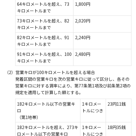
64キロメートルを超え、73
1,800円
キロメートルまで
73キロメートルを超え、82
2,020円
キロメートルまで
82キロメートルを超え、91
2,240円
キロメートルまで
91キロメートルを超え、100
2,480円
キロメートルまで
（2）営業キロが100キロメートルを超える場合
発着区間の営業キロを次の営業キロに従って区分し、各その
営業キロに対する賃率により、第77条第1項及び前条第2項の
規定を適用して計算した額とする。
182キロメートル以下の営業キ
1キロメー
23円11銭
ロ
トルにつき
（第1地帯）
182キロメートルを超え、273キ
1キロメー
18円35銭
ロメートル以下の営業キロ
トルにつき