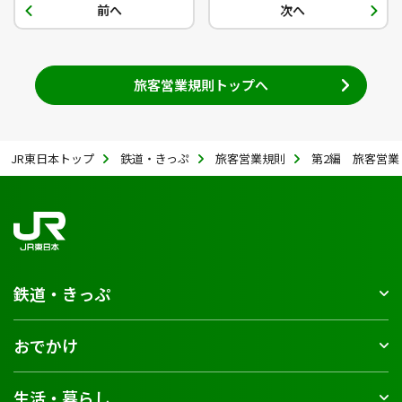
前へ
次へ
旅客営業規則トップへ
JR東日本トップ
鉄道・きっぷ
旅客営業規則
第2編 旅客営業
鉄道・きっぷ
おでかけ
生活・暮らし