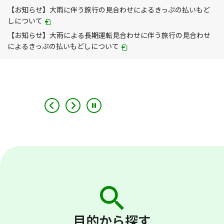
が
【お知らせ】大雨に伴う旅行の見合わせによるきっぷの払いもど
別
PDF
しについて
ウィ
が
【お知らせ】大雨による長期運転見合わせに伴う旅行の見合わせ
ン
別
PDF
によるきっぷの払いもどしについて
ド
ウィ
が
ウ
ン
別
で
ド
ウィ
開
ウ
ン
き
で
ド
ま
開
ウ
す
き
で
ま
開
す
き
ま
す
目的から探す