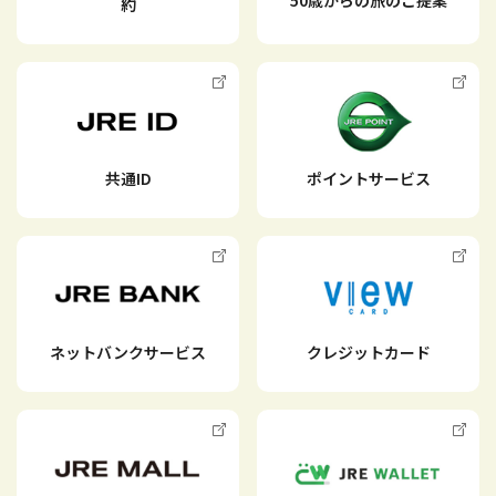
約
臨時列車
定期券
共通ID
ポイントサービス
新幹線eチケット
鉄道・きっぷトップ
ネットバンクサービス
クレジットカード
鉄道
生活
おでかけ
Suica
きっぷ
暮らし