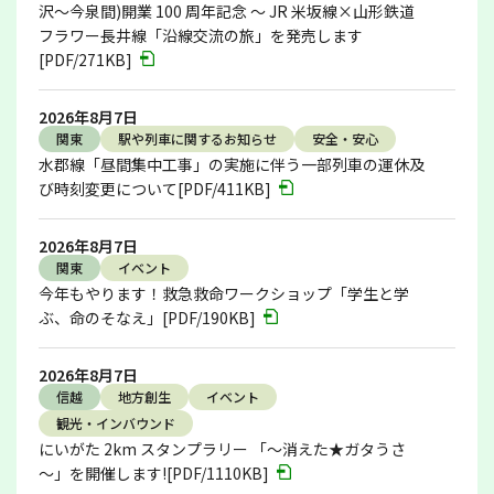
沢～今泉間)開業 100 周年記念 ～ JR 米坂線×山形鉄道
フラワー長井線「沿線交流の旅」を発売します
[PDF/271KB]
2026年8月7日
関東
駅や列車に関するお知らせ
安全・安心
水郡線「昼間集中工事」の実施に伴う一部列車の運休及
び時刻変更について[PDF/411KB]
2026年8月7日
関東
イベント
今年もやります！救急救命ワークショップ「学生と学
ぶ、命のそなえ」[PDF/190KB]
2026年8月7日
信越
地方創生
イベント
観光・インバウンド
にいがた 2km スタンプラリー 「～消えた★ガタうさ
～」を開催します![PDF/1110KB]