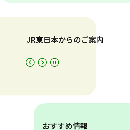
時
分
出発
到着
最大6名まで
JR東日本からのご案内
人数
おとな
こども
「えきねっと」で検索
きっぷ予約／駅・列車情報
おすすめ情報