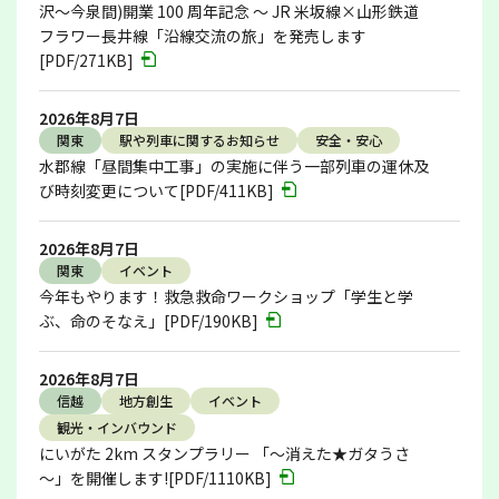
沢～今泉間)開業 100 周年記念 ～ JR 米坂線×山形鉄道
フラワー長井線「沿線交流の旅」を発売します
[PDF/271KB]
2026年8月7日
関東
駅や列車に関するお知らせ
安全・安心
水郡線「昼間集中工事」の実施に伴う一部列車の運休及
び時刻変更について[PDF/411KB]
2026年8月7日
関東
イベント
今年もやります！救急救命ワークショップ「学生と学
ぶ、命のそなえ」[PDF/190KB]
2026年8月7日
信越
地方創生
イベント
観光・インバウンド
にいがた 2km スタンプラリー 「～消えた★ガタうさ
～」を開催します![PDF/1110KB]