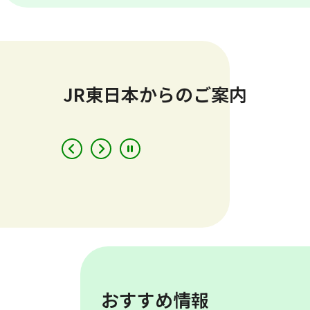
時
分
出発
到着
最大6名まで
JR東日本からのご案内
人数
おとな
こども
「えきねっと」で検索
きっぷ予約／駅・列車情報
おすすめ情報