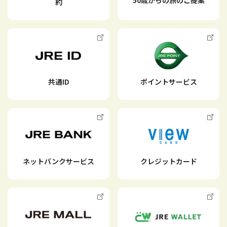
約
臨時列車
定期券
共通ID
ポイントサービス
新幹線eチケット
鉄道・きっぷトップ
ネットバンクサービス
クレジットカード
鉄道
生活
おでかけ
Suica
きっぷ
暮らし