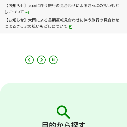
が
【お知らせ】大雨に伴う旅行の見合わせによるきっぷの払いもど
別
PDF
しについて
ウィ
が
【お知らせ】大雨による長期運転見合わせに伴う旅行の見合わせ
ン
別
PDF
によるきっぷの払いもどしについて
ド
ウィ
が
ウ
ン
別
で
ド
ウィ
開
ウ
ン
き
で
ド
ま
開
ウ
す
き
で
ま
開
す
き
ま
す
目的から探す