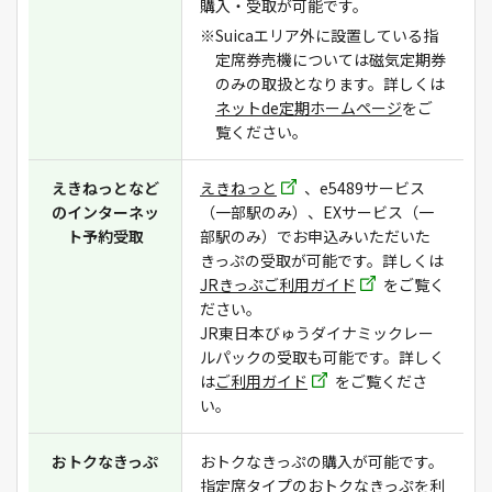
購入・受取が可能です。
※Suicaエリア外に設置している指
定席券売機については磁気定期券
のみの取扱となります。詳しくは
ネットde定期ホームページ
をご
覧ください。
えきねっとなど
えきねっと
、e5489サービス
のインターネッ
（一部駅のみ）、EXサービス（一
ト予約受取
部駅のみ）でお申込みいただいた
きっぷの受取が可能です。詳しくは
JRきっぷご利用ガイド
をご覧く
ださい。
JR東日本びゅうダイナミックレー
ルパックの受取も可能です。詳しく
は
ご利用ガイド
をご覧くださ
い。
おトクなきっぷ
おトクなきっぷの購入が可能です。
指定席タイプのおトクなきっぷを利