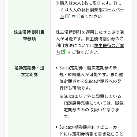
※購入は大人1名に限ります。詳し
くは
大人の休日倶楽部ホームペー
ジ
をご覧ください。
株主優待 割引乗
株主優待割引を適用したきっぷの購
車券類
入が可能です。株主優待割引券のご
利用方法については
株主優待のご案
内
をご覧ください。
通勤定期券・通
Suica定期券・磁気定期券の新
学定期券
規・継続購入が可能です。また磁
気定期券からSuica定期券への発
行替も可能です。
※Suicaエリア外に設置している
指定席券売機については、磁気
定期券のみの取扱いとなりま
す。
Suica定期券機能付きビューカー
ドには定期券情報を書き込むこと