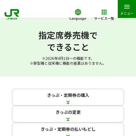
メニュー
Language
サービス一覧
JR東日本トップ
鉄道・きっぷ
指定席券売機ご利用案内
指定
指定席券売機で
できること
※2026年4月1日～の機能です。
※新型機と従来機に機能の差異はありません。
きっぷ・定期券の購入
きっぷの変更
きっぷ・定期券の払いもどし