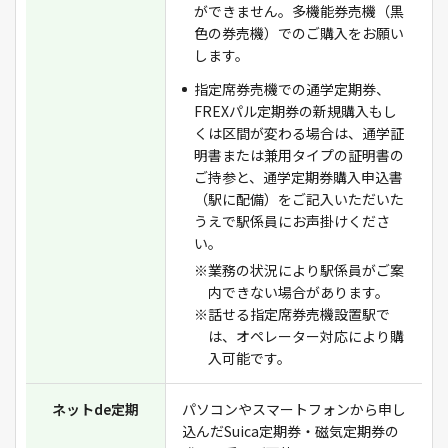
ができません。多機能券売機（黒
色の券売機）でのご購入をお願い
します。
指定席券売機での通学定期券、
FREXパル定期券の新規購入もし
くは区間が変わる場合は、通学証
明書または兼用タイプの証明書の
ご持参と、通学定期券購入申込書
（駅に配備）をご記入いただいた
うえで駅係員にお声掛けくださ
い。
※業務の状況により駅係員がご案
内できない場合があります。
※話せる指定席券売機設置駅で
は、オペレーター対応により購
入可能です。
ネットde定期
パソコンやスマートフォンから申し
込んだSuica定期券・磁気定期券の