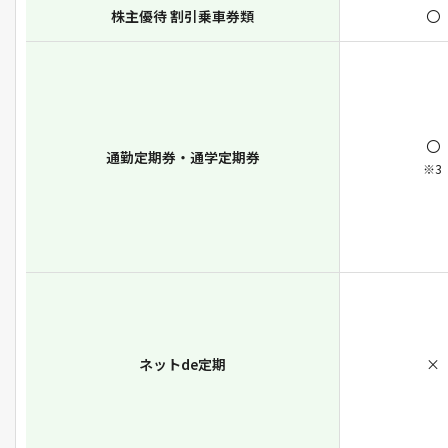
株主優待 割引乗車券類
〇
〇
通勤定期券・通学定期券
※3
ネットde定期
×