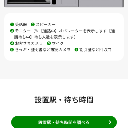
❶
受話器
❷
スピーカー
❸
モニター（※【通話中】オペレーターを表示します【通
話待ち中】待ち人数を表示します）
❹
お客さまカメラ
❺
マイク
❻
きっぷ・証明書など確認カメラ
❼
割引証など回収口
設置駅・待ち時間
設置駅・待ち時間を調べる