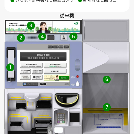
❻
きっぷ・証明書など確認カメラ
❼
割引証など回収口
従来機
3
4
5
2
1
6
7