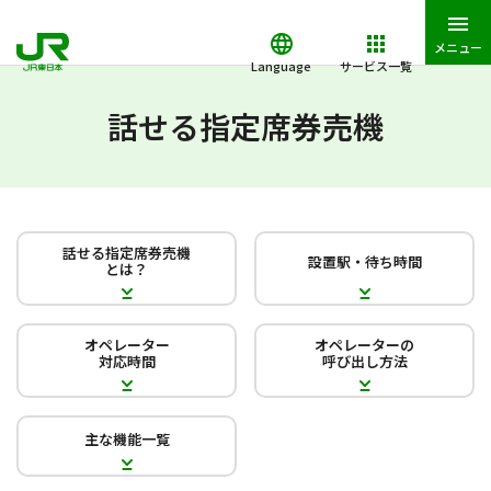
メニュー
Language
サービス一覧
JR東日本トップ
鉄道・きっぷ
指定席券売機ご利用案内
話せ
話せる指定席券売機
話せる指定席券売機
設置駅・待ち時間
とは？
オペレーター
オペレーターの
対応時間
呼び出し方法
主な機能一覧