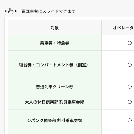
表は左右にスライドできます
対象
オペレータ
乗車券・特急券
〇
寝台券・コンパートメント券（個室）
〇
普通列車グリーン券
〇
大人の休日倶楽部 割引乗車券類
〇
ジパング倶楽部 割引乗車券類
〇