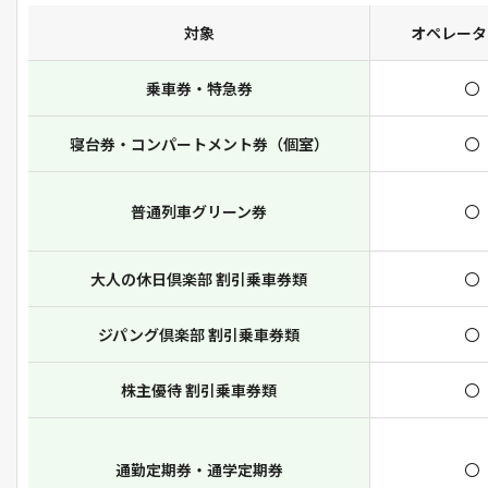
対象
オペレータ
乗車券・特急券
〇
寝台券・コンパートメント券（個室）
〇
普通列車グリーン券
〇
大人の休日倶楽部 割引乗車券類
〇
ジパング倶楽部 割引乗車券類
〇
株主優待 割引乗車券類
〇
通勤定期券・通学定期券
〇