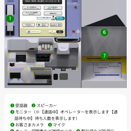
1
6
7
❶
受話器
❷
スピーカー
❸
モニター（※【通話中】オペレーターを表示します【通
話待ち中】待ち人数を表示します）
❹
お客さまカメラ
❺
マイク