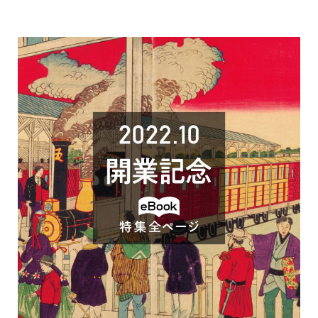
で
開
き
ま
す