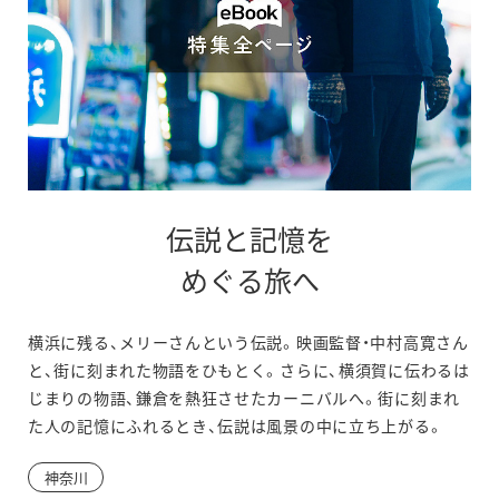
伝説と記憶を
別
めぐる旅へ
ウ
横浜に残る、メリーさんという伝説。映画監督・中村高寛さん
ィ
と、街に刻まれた物語をひもとく。さらに、横須賀に伝わるは
ン
じまりの物語、鎌倉を熱狂させたカーニバルへ。街に刻まれ
た人の記憶にふれるとき、伝説は風景の中に立ち上がる。
ド
ウ
神奈川