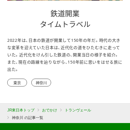
鉄道開業
別
タイムトラベル
ウ
2022年は、日本の鉄道が開業して150年の年だ。時代の大き
ィ
な変革を迎えていた日本は、近代化の道をひたむきに走って
ン
いた。近代化をけん引した鉄道の、開業当日の様子を紹介。
また、現在の路線を辿りながら、150年前に思いをはせる旅に
ド
出た。
ウ
東京
神奈川
で
開
き
JR東日本トップ
おでかけ
トランヴェール
ま
神奈川 の記事一覧