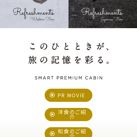
GranClassを予約する
日本語
English
한국어
简体中文
繁體中文
CLOSE
PR MOVIE
洋食のご紹
介
和食のご紹
介