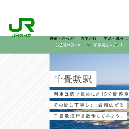
鉄道・きっぷ
おでかけ
生活・暮らし
五能線の旅TOP
沿線観光スポット