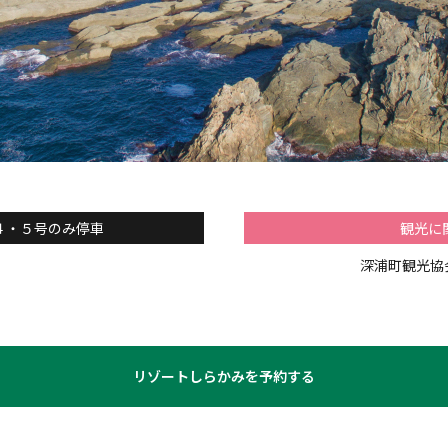
４・５号のみ停車
観光に
深浦町観光協会 
リゾートしらかみを予約する