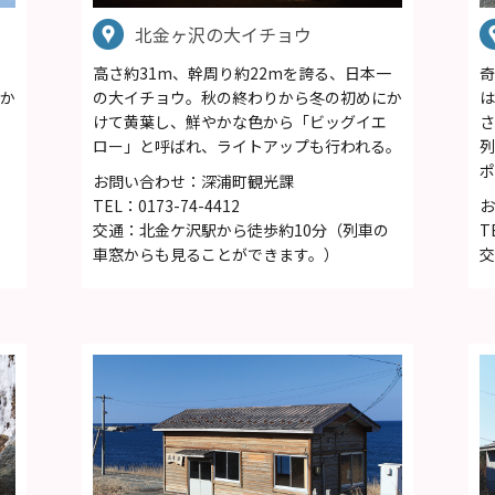
北金ヶ沢の大イチョウ
高さ約31m、幹周り約22mを誇る、日本一
奇
か
の大イチョウ。秋の終わりから冬の初めにか
は
けて黄葉し、鮮やかな色から「ビッグイエ
さ
ロー」と呼ばれ、ライトアップも行われる。
列
ポ
お問い合わせ：深浦町観光課
TEL：0173-74-4412
お
交通：北金ケ沢駅から徒歩約10分（列車の
T
車窓からも見ることができます。）
交