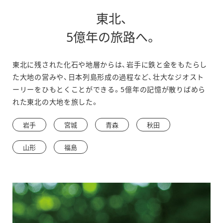
東北、
別
5億年の旅路へ。
ウ
東北に残された化石や地層からは、岩手に鉄と金をもたらし
ィ
た大地の営みや、日本列島形成の過程など、壮大なジオスト
ン
ーリーをひもとくことができる。5億年の記憶が散りばめら
れた東北の大地を旅した。
ド
ウ
岩手
宮城
青森
秋田
で
山形
福島
開
き
ま
す