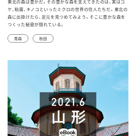
東北の森は豊かだ。その豊かな森を支えてきたのは、実はコ
ィ
ケ、粘菌、キノコといったミクロの世界の住人たちだ。東北の
ン
森に出掛けたら、足元を見つめてみよう。そこに豊かな森を
つくった秘密が隠れている。
ド
ウ
青森
秋田
で
開
き
ま
す