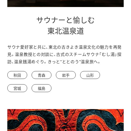
サウナーと愉しむ
別
東北温泉道
ウ
サウナ愛好家と共に、東北の古きよき温泉文化の魅力を再発
ィ
見。温泉教授との対談に、古式のスチームサウナ「むし湯」探
ン
訪、温泉銭湯めぐり。きっと“ととのう”温泉旅へ。
ド
秋田
青森
岩手
山形
ウ
宮城
福島
で
開
き
ま