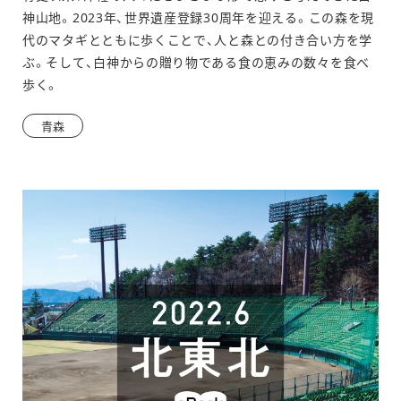
ィ
神山地。2023年、世界遺産登録30周年を迎える。この森を現
ン
代のマタギとともに歩くことで、人と森との付き合い方を学
ぶ。そして、白神からの贈り物である食の恵みの数々を食べ
ド
歩く。
ウ
青森
で
開
き
ま
す