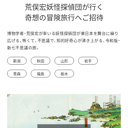
荒俣宏妖怪探偵団が行く
奇想の冒険旅行へご招待
博物学者・荒俣宏が率いる妖怪探偵団が東日本を舞台に繰り
広げる、怖くて、不思議で、知的好奇心が沸き上がる、令和版・
新七不思議の旅。
新潟
秋田
山形
岩手
青森
福島
栃木