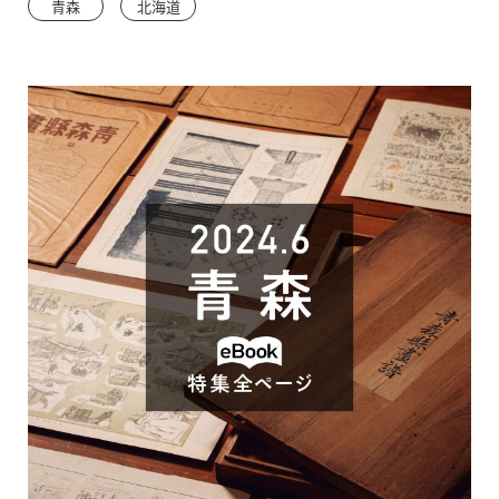
青森
北海道
で
開
き
ま
す