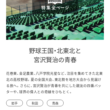
野球王国・北東北と
別
宮沢賢治の青春
ウ
花巻東、金足農業、八戸学院光星など、注目を集めてきた北東
ィ
北の高校野球。夏の全国大会、東北勢を地方大会から見届け
ン
る旅へ。さらに、宮沢賢治が青春を共にした親友の四番バッ
ターや、球界の偉人との奇縁をひもとく。
ド
ウ
岩手
秋田
青森