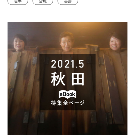
で
岩手
宮城
長野
開
き
ま
す