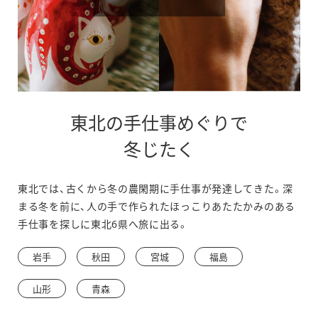
東北の手仕事めぐりで
冬じたく
東北では、古くから冬の農閑期に手仕事が発達してきた。深
まる冬を前に、人の手で作られたほっこりあたたかみのある
手仕事を探しに東北6県へ旅に出る。
岩手
秋田
宮城
福島
山形
青森