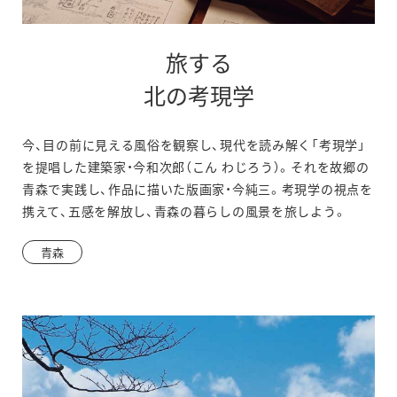
旅する
別
北の考現学
ウ
今、目の前に見える風俗を観察し、現代を読み解く「考現学」
ィ
を提唱した建築家・今和次郎（こん わじろう）。それを故郷の
ン
青森で実践し、作品に描いた版画家・今純三。考現学の視点を
携えて、五感を解放し、青森の暮らしの風景を旅しよう。
ド
ウ
青森
で
開
き
ま