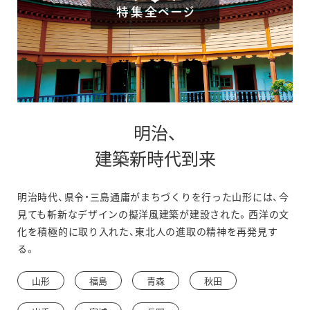
明治、
別
建築新時代到来
ウ
明治時代、県令・三島通庸がまちづくりを行った山形には、今
ィ
見ても斬新なデザインの擬洋風建築が建設された。西洋の文
ン
化を積極的に取り入れた、東北人の進取の精神を再発見す
る。
ド
ウ
山形
福島
青森
秋田