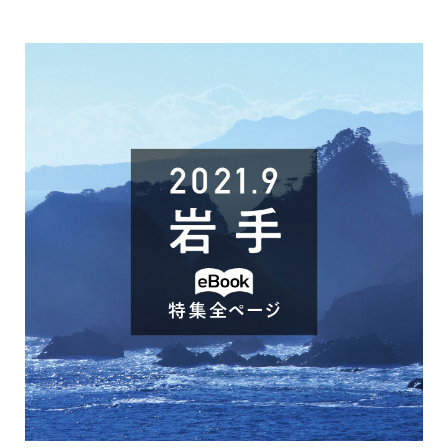
で
開
き
ま
す