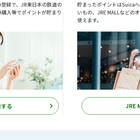
トへの登録で、JR東日本の鉄道の
貯まったポイントはSuic
期券購入等でポイントが貯まり
いもの、JRE MALLなど
使えます。
JRE 
録する