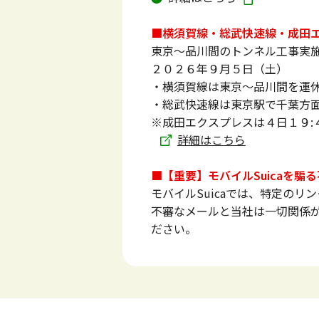
■横須賀線・総武快速線・成田
東京～品川間のトンネル工事実
２０２６年９月５日（土）
・横須賀線は東京～品川間を運
・総武快速線は東京駅で千葉方
※成田エクスプレスは４日１９:
詳細はこちら
■【重要】モバイルSuicaを騙
モバイルSuicaでは、特定の
不審なメールと当社は一切関係
ださい。