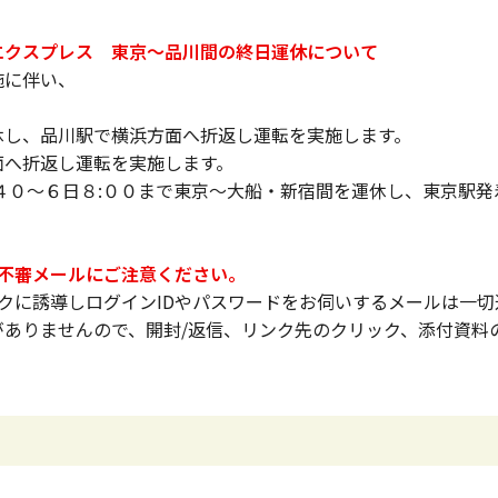
エクスプレス 東京～品川間の終日運休について
施に伴い、
休し、品川駅で横浜方面へ折返し運転を実施します。
面へ折返し運転を実施します。
４０～６日８:００まで東京～大船・新宿間を運休し、東京駅発
る不審メールにご注意ください。
リンクに誘導しログインIDやパスワードをお伺いするメールは一
がありませんので、開封/返信、リンク先のクリック、添付資料