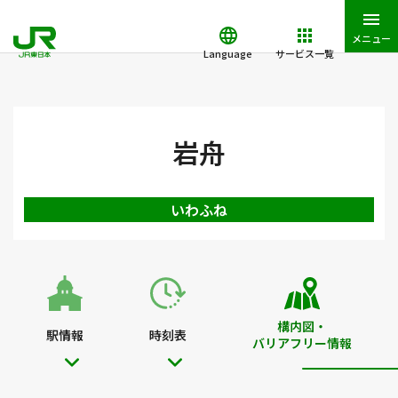
メニュー
Language
サービス一覧
JR東日本トップ
鉄道・きっぷ
駅を検索
駅構内図・バリアフ
岩舟
いわふね
構内図・
駅情報
時刻表
バリアフリー情報