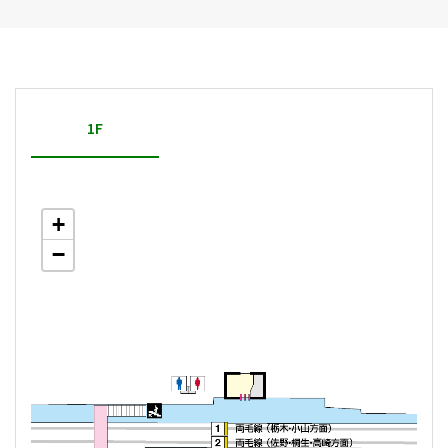
1F
+
−