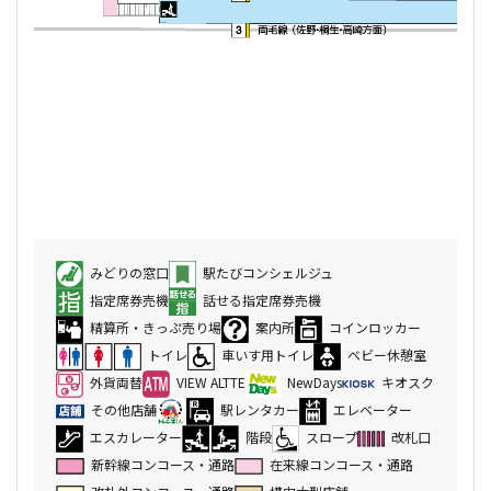
みどりの窓口
駅たびコンシェルジュ
指定席券売機
話せる指定席券売機
精算所・きっぷ売り場
案内所
コインロッカー
トイレ
車いす用トイレ
ベビー休憩室
外貨両替
VIEW ALTTE
NewDays
キオスク
その他店舗
駅レンタカー
エレベーター
エスカレーター
階段
スロープ
改札口
新幹線コンコース・通路
在来線コンコース・通路