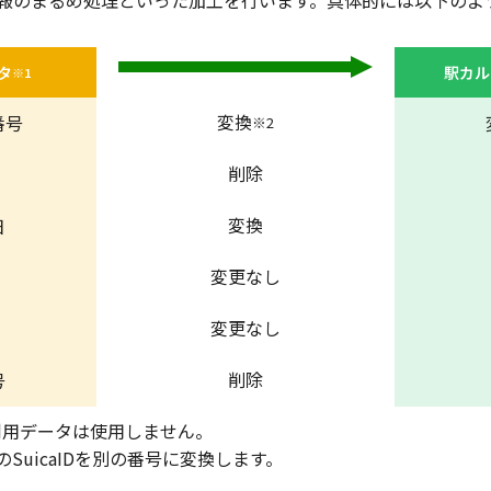
報のまるめ処理といった加工を行います。具体的には以下のよ
タ
駅カル
※1
変換
 番号
※2
削除
変換
日
変更なし
変更なし
削除
号
利用データは使用しません。
タのSuicaIDを別の番号に変換します。