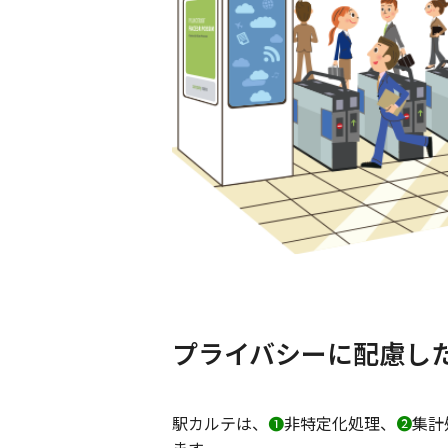
プライバシーに配慮し
駅カルテは、
❶
非特定化処理、
❷
集計