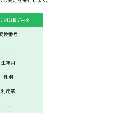
うな処理を実行します。
テ用
分析データ
変換番号
---
生年月
性別
利用駅
---