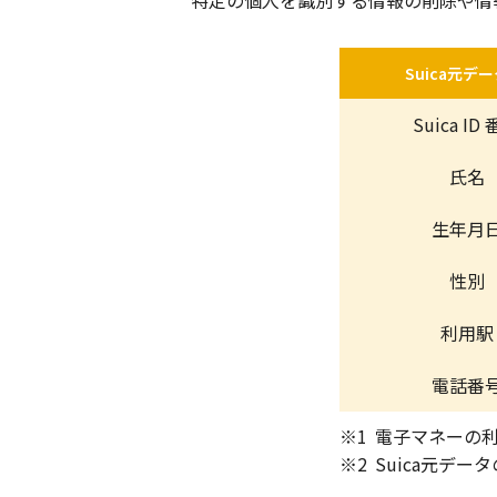
特定の個人を識別する情報の削除や情
Suica
元デー
Suica ID
氏名
生年月
性別
利用駅
電話番
※1
電子マネーの
※2
Suica元デー