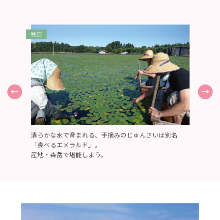
清らかな水で育まれる、手摘みのじゅんさいは別名
東
「食べるエメラルド」。
ア
産地・森岳で堪能しよう。
国