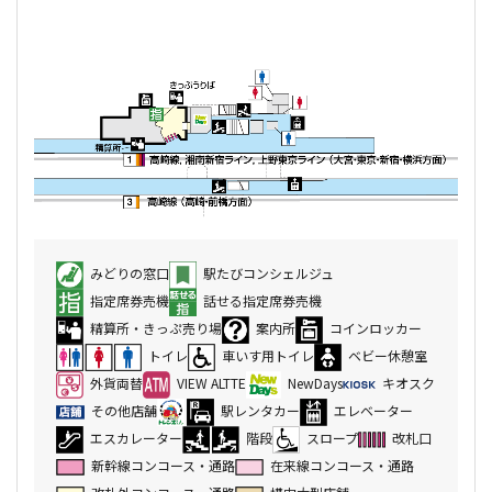
みどりの窓口
駅たびコンシェルジュ
指定席券売機
話せる指定席券売機
精算所・きっぷ売り場
案内所
コインロッカー
トイレ
車いす用トイレ
ベビー休憩室
外貨両替
VIEW ALTTE
NewDays
キオスク
その他店舗
駅レンタカー
エレベーター
エスカレーター
階段
スロープ
改札口
新幹線コンコース・通路
在来線コンコース・通路