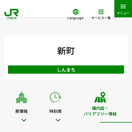
メニュー
Language
サービス一覧
JR東日本トップ
鉄道・きっぷ
駅を検索
駅構内図・バリアフ
新町
しんまち
構内図・
駅情報
時刻表
バリアフリー情報