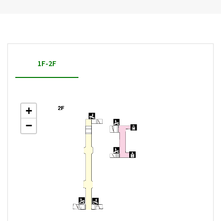
1F-2F
+
−