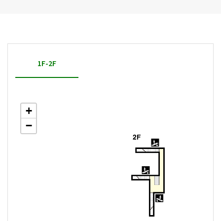
1F-2F
+
−