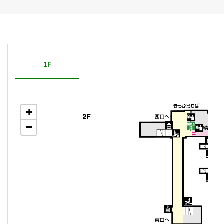
1F
+
−