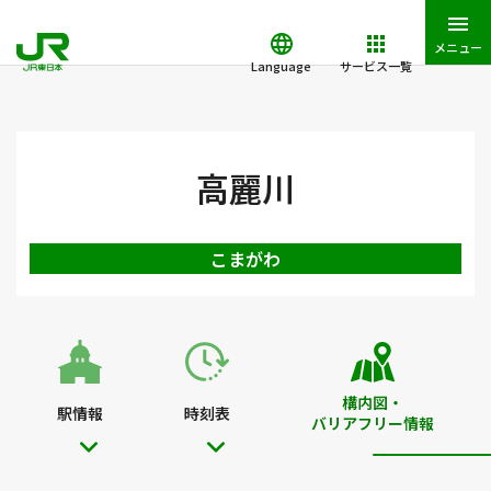
メニュー
Language
サービス一覧
JR東日本トップ
鉄道・きっぷ
駅を検索
駅構内図・バリアフ
高麗川
こまがわ
構内図・
駅情報
時刻表
バリアフリー情報