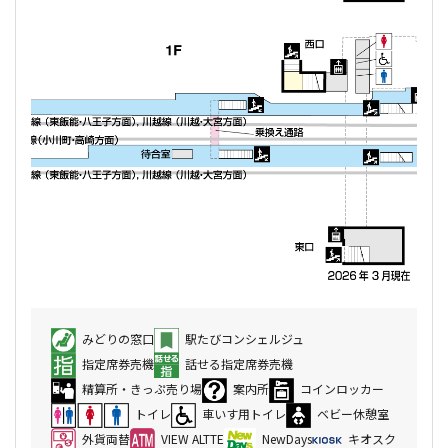
みどりの窓口
駅たびコンシェルジュ
指定席券売機
話せる指定席券売機
精算所・きっぷ売り場
案内所
コインロッカー
トイレ
車いす用トイレ
ベビー休憩室
外貨両替
VIEW ALTTE
NewDays
キオスク