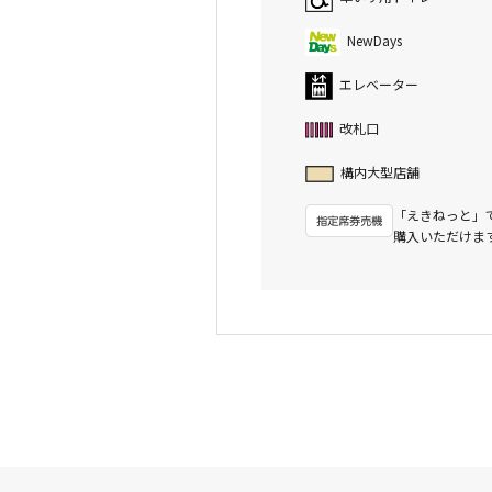
NewDays
エレベーター
改札口
構内大型店舗
「えきねっと」
購入いただけま