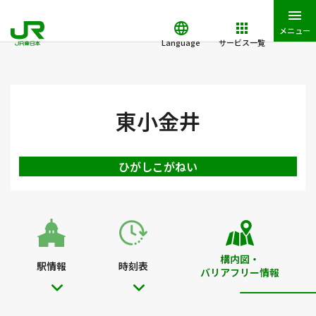
メニュー
Language
サービス一覧
JR東日本トップ
鉄道・きっぷ
駅を検索
駅構内図・バリアフ
東小金井
ひがしこがねい
構内図・
駅情報
時刻表
バリアフリー情報