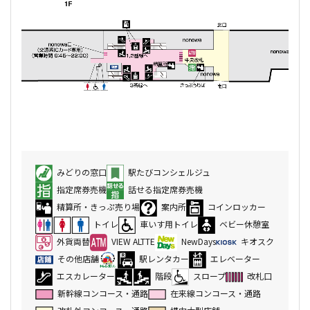
みどりの窓口
駅たびコンシェルジュ
指定席券売機
話せる指定席券売機
精算所・きっぷ売り場
案内所
コインロッカー
トイレ
車いす用トイレ
ベビー休憩室
外貨両替
VIEW ALTTE
NewDays
キオスク
その他店舗
駅レンタカー
エレベーター
エスカレーター
階段
スロープ
改札口
新幹線コンコース・通路
在来線コンコース・通路