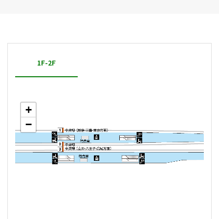
1F-2F
+
−