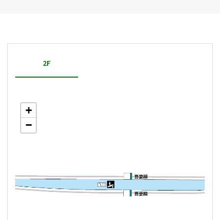
2F
+
−