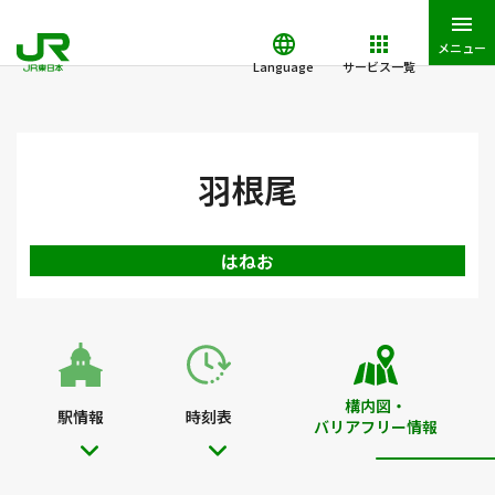
メニュー
Language
サービス一覧
JR東日本トップ
鉄道・きっぷ
駅を検索
駅構内図・バリアフ
羽根尾
はねお
構内図・
駅情報
時刻表
バリアフリー情報