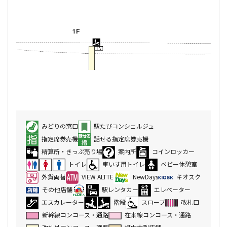
みどりの窓口
駅たびコンシェルジュ
指定席券売機
話せる指定席券売機
精算所・きっぷ売り場
案内所
コインロッカー
トイレ
車いす用トイレ
ベビー休憩室
外貨両替
VIEW ALTTE
NewDays
キオスク
その他店舗
駅レンタカー
エレベーター
エスカレーター
階段
スロープ
改札口
新幹線コンコース・通路
在来線コンコース・通路