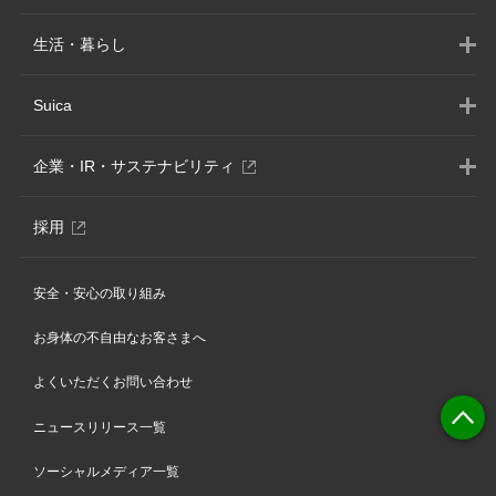
生活・暮らし
Suica
別
企業・IR・サステナビリティ
ウ
ィ
別
採用
ン
ウ
ド
ィ
ウ
安全・安心の取り組み
ン
で
ド
開
お身体の不自由なお客さまへ
ウ
き
で
ま
よくいただくお問い合わせ
開
す
き
ニュースリリース一覧
ま
す
ソーシャルメディア一覧