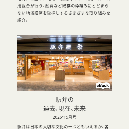
ン
用組合が行う、融資など既存の枠組みにとどまら
ない地域経済を後押しするさまざまな取り組みを
ド
紹介。
ウ
で
開
き
ま
す
駅弁の
別
過去、現在、未来
ウ
2026年5月号
ィ
駅弁は日本の大切な文化の一つともいえるが、各