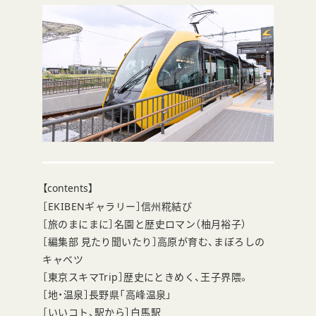
【contents】
［EKIBENギャラリー］信州糀結び
［旅のまにまに］名園と歴史ロマン（柚月裕子）
［編集部 見たり聞いたり］高原が育む、まぼろしの
キャベツ
［東京スキマTrip］歴史にときめく、王子界隈。
［地・温泉］長野県「高峰温泉」
［いいコト、駅から］白馬駅