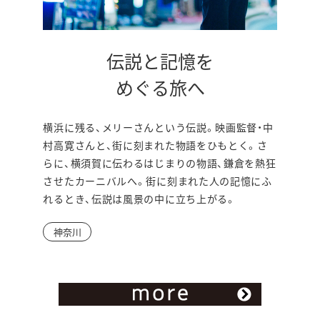
伝説と記憶を
別
めぐる旅へ
ウ
横浜に残る、メリーさんという伝説。映画監督・中
ィ
村高寛さんと、街に刻まれた物語をひもとく。さ
ン
らに、横須賀に伝わるはじまりの物語、鎌倉を熱狂
させたカーニバルへ。街に刻まれた人の記憶にふ
ド
れるとき、伝説は風景の中に立ち上がる。
ウ
神奈川
で
開
き