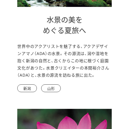
水景の美を
別
めぐる夏旅へ
ウ
世界中のアクアリストを魅了する、アクアデザイ
ィ
ンアマノ（ADA）の水景。その源流は、潟や湿地を
ン
抱く新潟の自然と、古くからこの地に根づく庭園
文化があつた。水景クリエイターの本間裕介さん
ド
（ADA）と、水景の源流を訪ねる旅に出た。
ウ
新潟
山形
で
開
き
ま