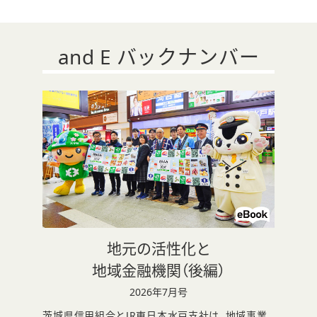
ま
す
and E バックナンバー
地元の活性化と
別
地域金融機関（後編）
ウ
2026年7月号
ィ
茨城県信用組合とJR東日本水戸支社は、地域事業