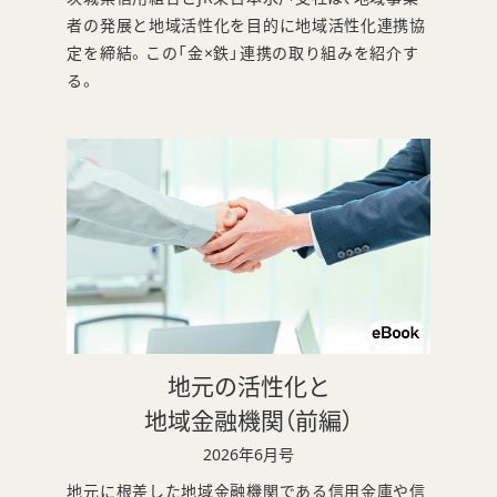
ン
者の発展と地域活性化を目的に地域活性化連携協
定を締結。この「金×鉄」連携の取り組みを紹介す
ド
る。
ウ
で
開
き
ま
す
地元の活性化と
別
地域金融機関（前編）
ウ
2026年6月号
ィ
地元に根差した地域金融機関である信用金庫や信