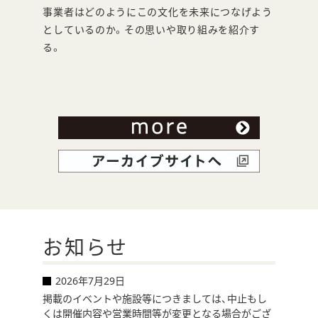
ン
事業者はどのようにこの文化を未来につなげよう
としているのか。その思いや取り組みを紹介す
ド
る。
ウ
で
開
き
ま
す
お知らせ
2026年7月29日
掲載のイベントや施設等につきましては、中止もし
くは開催内容や営業時間等が変更となる場合がござ