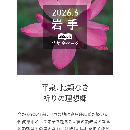
す
平泉、比類なき
別
祈りの理想郷
ウ
今から900年前、平泉の地は奥州藤原氏が築いた
ィ
仏教都市として栄華を極めた。後の為政者となる
ン
源頼朝はその強大な力に対峙し、憧れを抱くほど