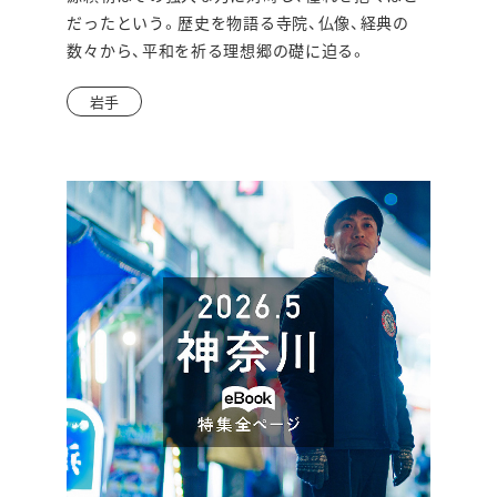
だったという。歴史を物語る寺院、仏像、経典の
ド
数々から、平和を祈る理想郷の礎に迫る。
ウ
岩手
で
開
き
ま
す