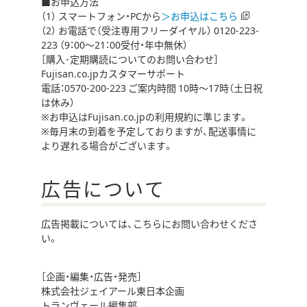
■お申込方法
別
（1） スマートフォン・PCから
＞お申込はこちら
ウ
（2） お電話で（受注専用フリーダイヤル） 0120-223-
ィ
223 （9：00～21：00受付・年中無休）
ン
［購入･定期購読についてのお問い合わせ］
ド
Fujisan.co.jpカスタマーサポート
ウ
電話：0570-200-223 ご案内時間 10時～17時（土日祝
で
は休み）
開
※お申込はFujisan.co.jpの利用規約に準じます。
き
※毎月末の到着を予定しておりますが、配送事情に
ま
より遅れる場合がございます。
す
広告について
広告掲載については、こちらにお問い合わせくださ
い。
［企画・編集・広告・発売］
株式会社ジェイアール東日本企画
トランヴェール編集部