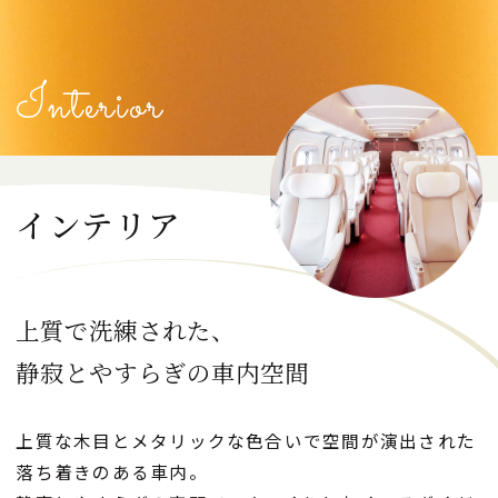
リフレッシュメント(軽いお食事)･お飲み物
Interior
GranClassを予約する
インテリア
日本語
English
한국어
简体中文
繁體中文
上質で洗練された、
CLOSE
静寂とやすらぎの車内空間
上質な木目とメタリックな色合いで空間が演出された
落ち着きのある車内。