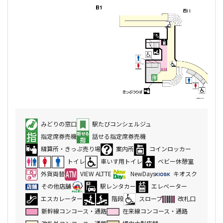
みどりの窓口
駅たびコンシェルジュ
指定席券売機
話せる指定席券売機
精算所・きっぷ売り場
案内所
コインロッカー
トイレ
車いす用トイレ
ベビー休憩室
外貨両替
VIEW ALTTE
NewDays
キオスク
その他店舗
駅レンタカー
エレベーター
エスカレーター
階段
スロープ
改札口
新幹線コンコース・通路
在来線コンコース・通路