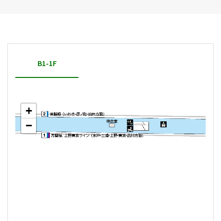
B1-1F
+
−