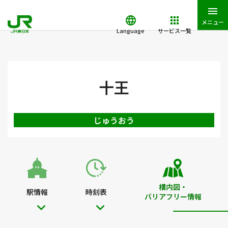
メニュー
Language
サービス一覧
JR東日本トップ
鉄道・きっぷ
駅を検索
駅構内図・バリアフ
十王
じゅうおう
構内図・
駅情報
時刻表
バリアフリー情報