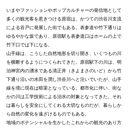
いまやファッションやポップカルチャーの発信地として
多くの観光客を惹きつける原宿は、かつての渋谷川支流
による谷戸に発展した街でもある。表参道や竹下通りは
ゆるやかな坂であり、原宿駅も表参道口はホームの上で
竹下口では下になる。
山手線は、こうした自然地形を切り開き、いくつもの川
を横断するようにつくられてきた。原宿駅下の川は、明
治神宮内の湧水である清正井（きよまさのいど）から竹
下通り沿いの水田を潤し渋谷川へと注いでいたが、山手
線を境に現在は暗渠となっている。都市化に伴い、街な
かの川は工学技術による治水の対象となってきた。それ
は暮らしを安全にしてくれる大切なものだが、暮らしか
ら自然の変化を遠ざけるものでもある。
地域のポテンシャルを生かしたこれからの観光のあり方