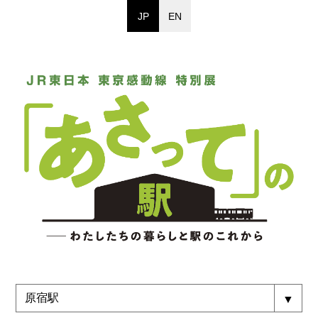
JP
EN